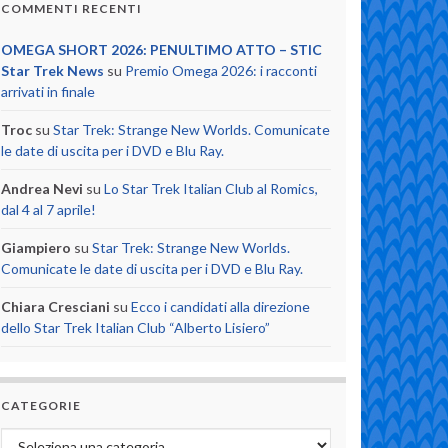
COMMENTI RECENTI
OMEGA SHORT 2026: PENULTIMO ATTO – STIC
Star Trek News
su
Premio Omega 2026: i racconti
arrivati in finale
Troc
su
Star Trek: Strange New Worlds. Comunicate
le date di uscita per i DVD e Blu Ray.
Andrea Nevi
su
Lo Star Trek Italian Club al Romics,
dal 4 al 7 aprile!
Giampiero
su
Star Trek: Strange New Worlds.
Comunicate le date di uscita per i DVD e Blu Ray.
Chiara Cresciani
su
Ecco i candidati alla direzione
dello Star Trek Italian Club “Alberto Lisiero”
CATEGORIE
Categorie