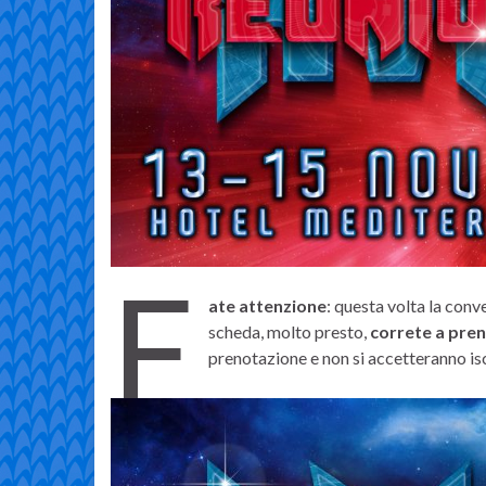
F
ate attenzione
: questa volta la conv
scheda, molto presto,
correte a pre
prenotazione e non si accetteranno isc