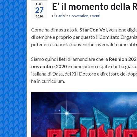
E’ il momento della
LUG
27
Di
Carlo
in
Convention
,
Eventi
2020
Come ha dimostrato la
StarCon Voi
, versione digi
di sempre e proprio per questo il Comitato Organi
poter effettuare la ‘convention invernale’ come ab
Siamo quindi lieti di annunciare che la
Reunion 202
novembre 2020
e come primo ospite che ha già 
italiana di Data, del XII Dottore e direttore del dop
ha in curriculum.