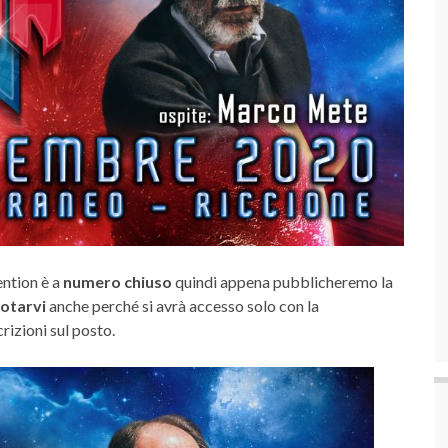
ention è a
numero chiuso
quindi appena pubblicheremo la
notarvi
anche perché si avrà accesso solo con la
rizioni sul posto.