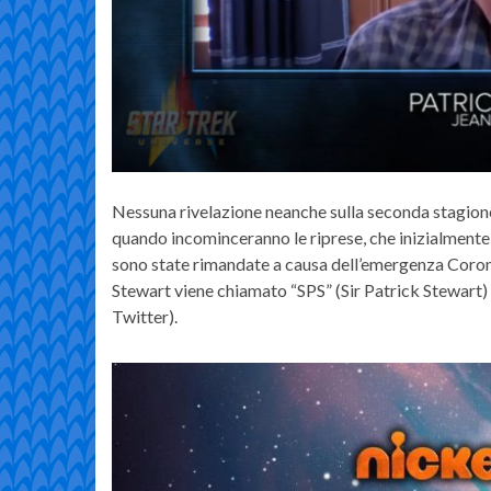
Nessuna rivelazione neanche sulla seconda stagion
quando incominceranno le riprese, che inizialmente
sono state rimandate a causa dell’emergenza Coron
Stewart viene chiamato “SPS” (Sir Patrick Stewart)
Twitter).