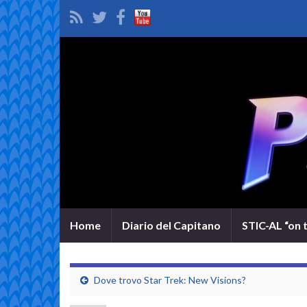
Home
Diario del Capitano
STIC-AL “on 
Dove trovo Star Trek: New Visions?