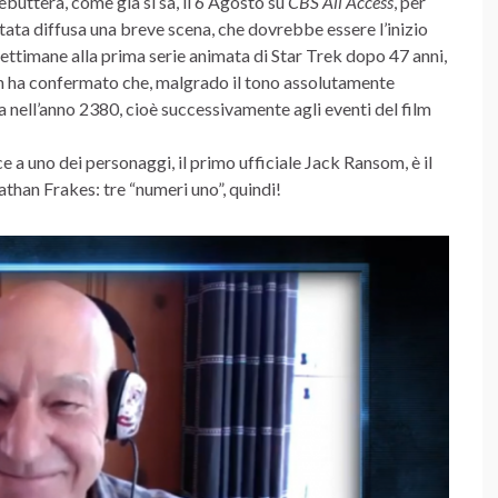
debutterà, come già si sa, il 6 Agosto su
CBS All Access
, per
tata diffusa una breve scena, che dovrebbe essere l’inizio
ttimane alla prima serie animata di Star Trek dopo 47 anni,
 ha confermato che, malgrado il tono assolutamente
 nell’anno 2380, cioè successivamente agli eventi del film
ce a uno dei personaggi, il primo ufficiale Jack Ransom, è il
athan Frakes: tre “numeri uno”, quindi!