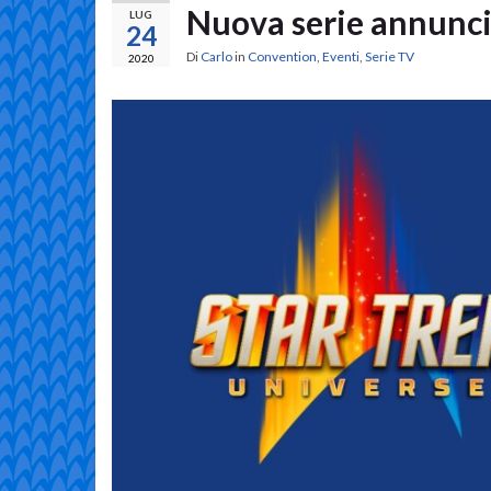
Nuova serie annunci
LUG
24
Di
Carlo
in
Convention
,
Eventi
,
Serie TV
2020