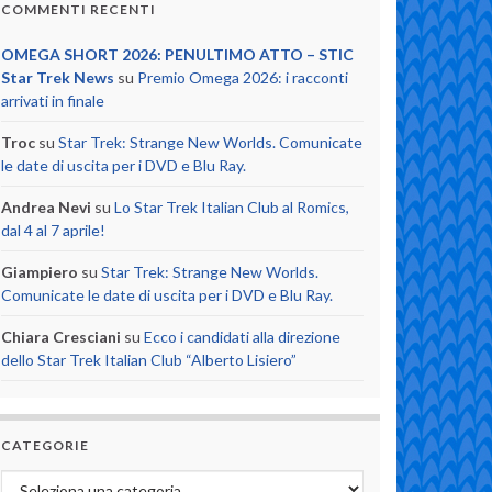
COMMENTI RECENTI
OMEGA SHORT 2026: PENULTIMO ATTO – STIC
Star Trek News
su
Premio Omega 2026: i racconti
arrivati in finale
Troc
su
Star Trek: Strange New Worlds. Comunicate
le date di uscita per i DVD e Blu Ray.
Andrea Nevi
su
Lo Star Trek Italian Club al Romics,
dal 4 al 7 aprile!
Giampiero
su
Star Trek: Strange New Worlds.
Comunicate le date di uscita per i DVD e Blu Ray.
Chiara Cresciani
su
Ecco i candidati alla direzione
dello Star Trek Italian Club “Alberto Lisiero”
CATEGORIE
Categorie