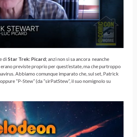
e di
Star Trek: Picard
; anzi non si sa ancora neanche
 erano previste proprio per quest’estate, ma che purtroppo
avirus. Abbiamo comunque imparato che, sul set, Patrick
 oppure “P-Stew” (da “sirPatStew”, il suo nomignolo su