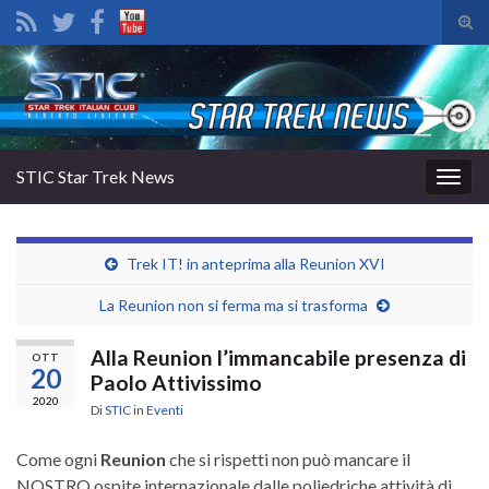
Atti
il
Search for:
mod
di
rice
STIC Star Trek News
Attiv
la
navig
Trek IT! in anteprima alla Reunion XVI
La Reunion non si ferma ma si trasforma
Alla Reunion l’immancabile presenza di
OTT
20
Paolo Attivissimo
2020
Di
STIC
in
Eventi
Come ogni
Reunion
che si rispetti non può mancare il
NOSTRO ospite internazionale dalle poliedriche attività di