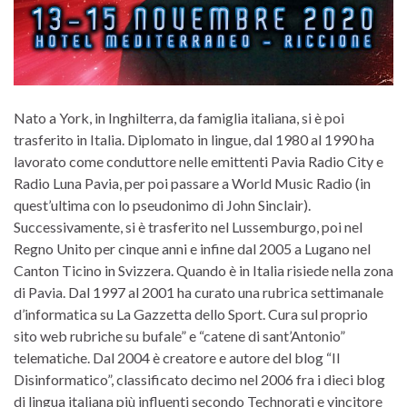
Nato a York, in Inghilterra, da famiglia italiana, si è poi
trasferito in Italia. Diplomato in lingue, dal 1980 al 1990 ha
lavorato come conduttore nelle emittenti Pavia Radio City e
Radio Luna Pavia, per poi passare a World Music Radio (in
quest’ultima con lo pseudonimo di John Sinclair).
Successivamente, si è trasferito nel Lussemburgo, poi nel
Regno Unito per cinque anni e infine dal 2005 a Lugano nel
Canton Ticino in Svizzera. Quando è in Italia risiede nella zona
di Pavia. Dal 1997 al 2001 ha curato una rubrica settimanale
d’informatica su La Gazzetta dello Sport. Cura sul proprio
sito web rubriche su bufale” e “catene di sant’Antonio”
telematiche. Dal 2004 è creatore e autore del blog “Il
Disinformatico”, classificato decimo nel 2006 fra i dieci blog
di lingua italiana più influenti secondo Technorati e vincitore