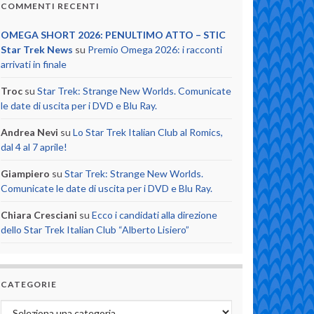
COMMENTI RECENTI
OMEGA SHORT 2026: PENULTIMO ATTO – STIC
Star Trek News
su
Premio Omega 2026: i racconti
arrivati in finale
Troc
su
Star Trek: Strange New Worlds. Comunicate
le date di uscita per i DVD e Blu Ray.
Andrea Nevi
su
Lo Star Trek Italian Club al Romics,
dal 4 al 7 aprile!
Giampiero
su
Star Trek: Strange New Worlds.
Comunicate le date di uscita per i DVD e Blu Ray.
Chiara Cresciani
su
Ecco i candidati alla direzione
dello Star Trek Italian Club “Alberto Lisiero”
CATEGORIE
Categorie