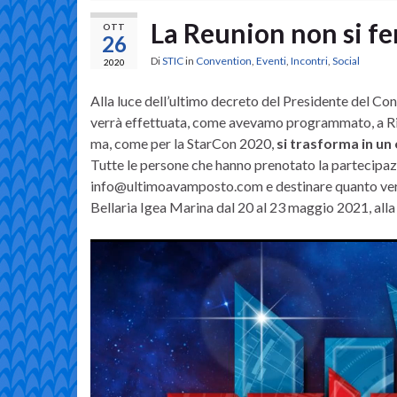
La Reunion non si f
OTT
26
Di
STIC
in
Convention
,
Eventi
,
Incontri
,
Social
2020
Alla luce dell’ultimo decreto del Presidente del Con
verrà effettuata, come avevamo programmato, a Ri
ma, come per la StarCon 2020,
si trasforma in un
Tutte le persone che hanno prenotato la partecipaz
info@ultimoavamposto.com e destinare quanto versa
Bellaria Igea Marina dal 20 al 23 maggio 2021, all