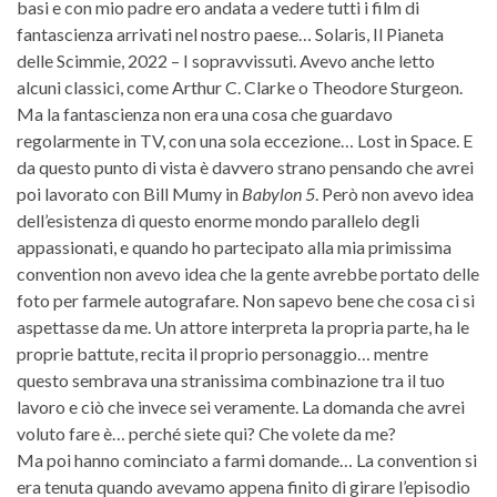
basi e con mio padre ero andata a vedere tutti i film di
fantascienza arrivati nel nostro paese… Solaris, Il Pianeta
delle Scimmie, 2022 – I sopravvissuti. Avevo anche letto
alcuni classici, come Arthur C. Clarke o Theodore Sturgeon.
Ma la fantascienza non era una cosa che guardavo
regolarmente in TV, con una sola eccezione… Lost in Space. E
da questo punto di vista è davvero strano pensando che avrei
poi lavorato con Bill Mumy in
Babylon 5
. Però non avevo idea
dell’esistenza di questo enorme mondo parallelo degli
appassionati, e quando ho partecipato alla mia primissima
convention non avevo idea che la gente avrebbe portato delle
foto per farmele autografare. Non sapevo bene che cosa ci si
aspettasse da me. Un attore interpreta la propria parte, ha le
proprie battute, recita il proprio personaggio… mentre
questo sembrava una stranissima combinazione tra il tuo
lavoro e ciò che invece sei veramente. La domanda che avrei
voluto fare è… perché siete qui? Che volete da me?
Ma poi hanno cominciato a farmi domande… La convention si
era tenuta quando avevamo appena finito di girare l’episodio