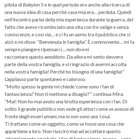
pilota di
Babylon 5
e in quel periodo ero anche alla ricerca di
una nuova idea di casa perché casa mia era… perduta. Quindi
nell’incontro parlai della mia esperienza durante la guerra, del
fatto che avevo ricominciato una vita con tre valige e senza
conoscenze, e così via… e ci fu un uomo tra il pubblico che si
alzò e mi disse: “Benvenuta in famiglia”. È commovente… mi fa
sempre piangere ripensarci… non dovrei
raccontare questo aneddoto. Da allora mi sento davvero
parte della vostra famiglia, e vi ringrazio di avermi accolta
nella vostra famiglia! Perché ho bisogno di una famiglia!”
L’applauso parte spontaneo e caloroso.
“Molto spesso la gente mi chiede ‘come sono i fan di
fantascienza? Non ti mettono a disagio?’” continua Mira.
“Mai! Non ho mai avuto una brutta esperienza con i fan. Di
solito il grande pubblico non vede gli attori come se avesse di
fronte degli esseri umani, ma io non sono una ‘cosa’.
Ti trattano come un oggetto, come se fosse una cosa che
appartiene a loro. Non riuscirò mai ad accettare questo
atteggiamento sgarbato. I fan di fantascienza, invece… sono