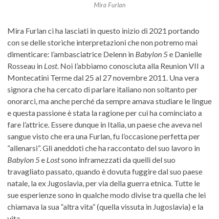
Mira Furlan
Mira Furlan ci ha lasciati in questo inizio di 2021 portando
con se delle storiche interpretazioni che non potremo mai
dimenticare: l’ambasciatrice Delenn in
Babylon 5
e Danielle
Rosseau in
Lost
. Noi l’abbiamo conosciuta alla Reunion VII a
Montecatini Terme dal 25 al 27 novembre 2011. Una vera
signora che ha cercato di parlare italiano non soltanto per
onorarci, ma anche perché da sempre amava studiare le lingue
e questa passione è stata la ragione per cui ha cominciato a
fare l’attrice. Essere dunque in Italia, un paese che aveva nel
sangue visto che era una Furlan, fu l’occasione perfetta per
“allenarsi”. Gli aneddoti che ha raccontato del suo lavoro in
Babylon 5
e
Lost
sono inframezzati da quelli del suo
travagliato passato, quando è dovuta fuggire dal suo paese
natale, la ex Jugoslavia, per via della guerra etnica. Tutte le
sue esperienze sono in qualche modo divise tra quella che lei
chiamava la sua “altra vita” (quella vissuta in Jugoslavia) e la
vita