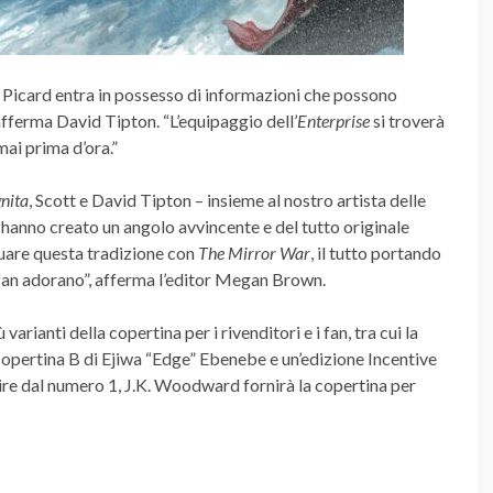
Picard entra in possesso di informazioni che possono
afferma David Tipton. “L’equipaggio dell’
Enterprise
si troverà
mai prima d’ora.”
gnita
, Scott e David Tipton – insieme al nostro artista delle
anno creato un angolo avvincente e del tutto originale
nuare questa tradizione con
The Mirror War
, il tutto portando
i fan adorano”, afferma l’editor Megan Brown.
varianti della copertina per i rivenditori e i fan, tra cui la
a copertina B di Ejiwa “Edge” Ebenebe e un’edizione Incentive
ire dal numero 1, J.K. Woodward fornirà la copertina per