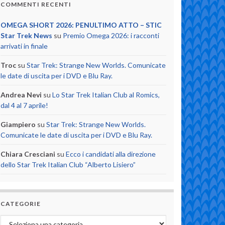
COMMENTI RECENTI
OMEGA SHORT 2026: PENULTIMO ATTO – STIC
Star Trek News
su
Premio Omega 2026: i racconti
arrivati in finale
Troc
su
Star Trek: Strange New Worlds. Comunicate
le date di uscita per i DVD e Blu Ray.
Andrea Nevi
su
Lo Star Trek Italian Club al Romics,
dal 4 al 7 aprile!
Giampiero
su
Star Trek: Strange New Worlds.
Comunicate le date di uscita per i DVD e Blu Ray.
Chiara Cresciani
su
Ecco i candidati alla direzione
dello Star Trek Italian Club “Alberto Lisiero”
CATEGORIE
Categorie