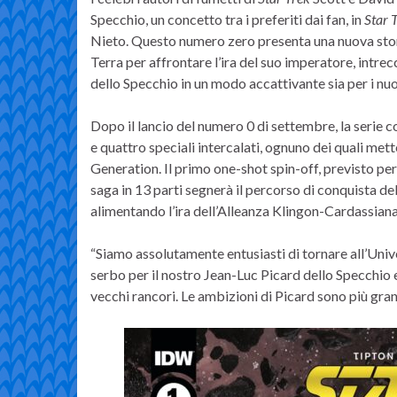
Specchio, un concetto tra i preferiti dai fan, in
Star 
Nieto. Questo numero zero presenta una nuova stor
Terra per affrontare l’ira del suo imperatore, intrec
dello Specchio in un modo accattivante sia per i nuovi 
Dopo il lancio del numero 0 di settembre, la serie c
e quattro speciali intercalati, ognuno dei quali met
Generation. Il primo one-shot spin-off, previsto pe
saga in 13 parti segnerà il percorso di conquista de
alimentando l’ira dell’Alleanza Klingon-Cardassiana
“Siamo assolutamente entusiasti di tornare all’Univ
serbo per il nostro Jean-Luc Picard dello Specchio e
vecchi rancori. Le ambizioni di Picard sono più gran