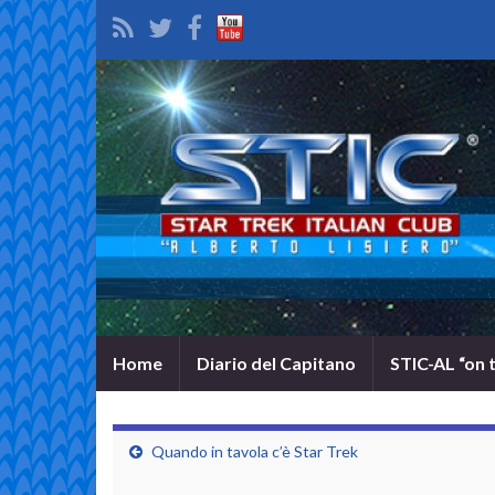
Home
Diario del Capitano
STIC-AL “on 
Quando in tavola c’è Star Trek