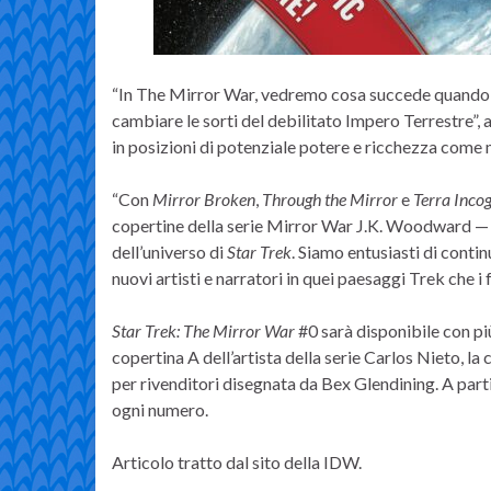
“In The Mirror War, vedremo cosa succede quando 
cambiare le sorti del debilitato Impero Terrestre”, 
in posizioni di potenziale potere e ricchezza come 
“Con
Mirror Broken
,
Through the Mirror
e
Terra Inco
copertine della serie Mirror War J.K. Woodward — h
dell’universo di
Star Trek
. Siamo entusiasti di conti
nuovi artisti e narratori in quei paesaggi Trek che 
Star Trek: The Mirror War
#0 sarà disponibile con più 
copertina A dell’artista della serie Carlos Nieto, l
per rivenditori disegnata da Bex Glendining. A part
ogni numero.
Articolo tratto dal sito della IDW.