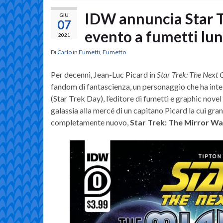
IDW annuncia Star T
GIU
07
evento a fumetti lu
2021
Di
Carlo
in
Fumetti
,
Fumetto
Per decenni, Jean-Luc Picard in
Star Trek: The Next 
fandom di fantascienza, un personaggio che ha intel
(Star Trek Day), l’editore di fumetti e graphic nove
galassia alla mercé di un capitano Picard la cui gran
completamente nuovo,
Star Trek: The Mirror Wa