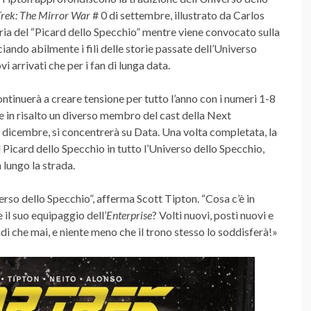
Trek: The Mirror War
# 0 di settembre, illustrato da Carlos
ia del “Picard dello Specchio” mentre viene convocato sulla
ciando abilmente i fili delle storie passate dell’Universo
arrivati ​​che per i fan di lunga data.
ontinuerà a creare tensione per tutto l’anno con i numeri 1-8
te in risalto un diverso membro del cast della Next
r dicembre, si concentrerà su Data. Una volta completata, la
l Picard dello Specchio in tutto l’Universo dello Specchio,
 lungo la strada.
erso dello Specchio”, afferma Scott Tipton. “Cosa c’è in
 il suo equipaggio dell’
Enterprise
? Volti nuovi, posti nuovi e
di che mai, e niente meno che il trono stesso lo soddisferà!»