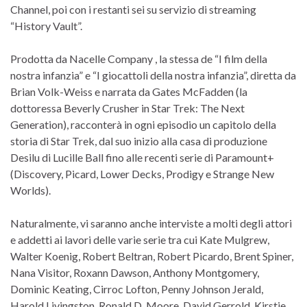
Channel, poi con i restanti sei su servizio di streaming
“History Vault”.
Prodotta da Nacelle Company , la stessa de “I film della
nostra infanzia” e “I giocattoli della nostra infanzia”, diretta da
Brian Volk-Weiss e narrata da Gates McFadden (la
dottoressa Beverly Crusher in Star Trek: The Next
Generation), racconterà in ogni episodio un capitolo della
storia di Star Trek, dal suo inizio alla casa di produzione
Desilu di Lucille Ball fino alle recenti serie di Paramount+
(Discovery, Picard, Lower Decks, Prodigy e Strange New
Worlds).
Naturalmente, vi saranno anche interviste a molti degli attori
e addetti ai lavori delle varie serie tra cui Kate Mulgrew,
Walter Koenig, Robert Beltran, Robert Picardo, Brent Spiner,
Nana Visitor, Roxann Dawson, Anthony Montgomery,
Dominic Keating, Cirroc Lofton, Penny Johnson Jerald,
Harold Livingston, Ronald D. Moore, David Gerrold, Kirstie