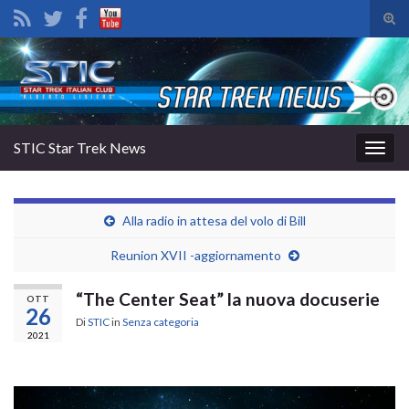
Atti
il
Search for:
mod
di
rice
STIC Star Trek News
Attiv
la
navig
Alla radio in attesa del volo di Bill
Reunion XVII -aggiornamento
“The Center Seat” la nuova docuserie
OTT
26
Di
STIC
in
Senza categoria
2021