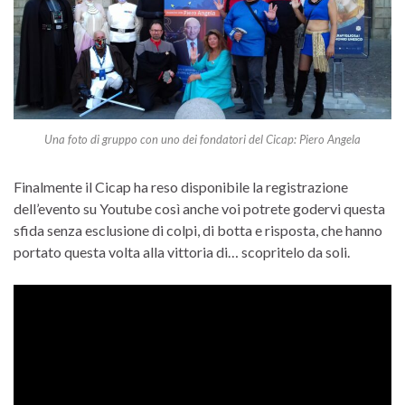
Una foto di gruppo con uno dei fondatori del Cicap: Piero Angela
Finalmente il Cicap ha reso disponibile la registrazione
dell’evento su Youtube così anche voi potrete godervi questa
sfida senza esclusione di colpi, di botta e risposta, che hanno
portato questa volta alla vittoria di… scopritelo da soli.