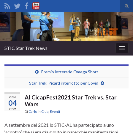
Atti
il
Search for:
mod
di
rice
STIC Star Trek News
Attiv
la
navig
Premio letterario Omega Short
Star Trek: Picard interrotto per Covid
Al CicapFest2021 Star Trek vs. Star
GEN
04
Wars
2022
Di
Carlo
in
Club
,
Eventi
A settembre del 2021 lo STIC-AL ha partecipato a uno
‘scontro’ che si era già svolto in parecchie manifestazioni