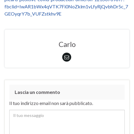
fbclid=IwAR1bWx4qVTK7Fi0NoZklm1vLfyRjQvbhDr5c_7
GEOyqrY7b_VUFZstkhv9E
Carlo
Lascia un commento
Il tuo indirizzo email non sarà pubblicato.