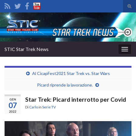
Atti
il
Search for:
mod
di
rice
STIC Star Trek News
Attiv
la
navig
Al CicapFest2021 Star Trek vs. Star Wars
Picard riprende la lavorazione.
Star Trek: Picard interrotto per Covid
GEN
07
Di
Carlo
in
Serie TV
2022