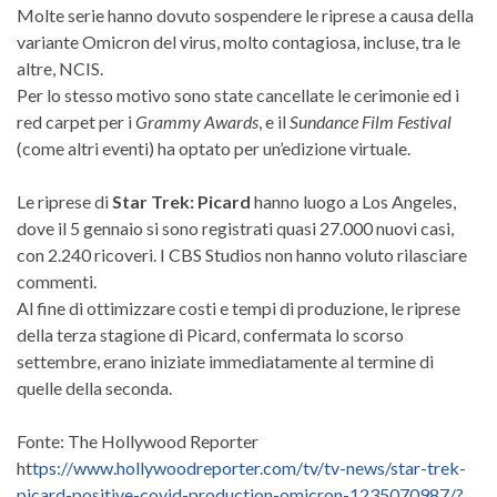
Molte serie hanno dovuto sospendere le riprese a causa della
variante Omicron del virus, molto contagiosa, incluse, tra le
altre, NCIS.
Per lo stesso motivo sono state cancellate le cerimonie ed i
red carpet per i
Grammy Awards
, e il
Sundance Film Festival
(come altri eventi) ha optato per un’edizione virtuale.
Le riprese di
Star Trek: Picard
hanno luogo a Los Angeles,
dove il 5 gennaio si sono registrati quasi 27.000 nuovi casi,
con 2.240 ricoveri. I CBS Studios non hanno voluto rilasciare
commenti.
Al fine di ottimizzare costi e tempi di produzione, le riprese
della terza stagione di Picard, confermata lo scorso
settembre, erano iniziate immediatamente al termine di
quelle della seconda.
Fonte: The Hollywood Reporter
ht
tps://www.hollywoodreporter.com/tv/tv-news/star-trek-
picard-positive-covid-production-omicron-1235070987/?