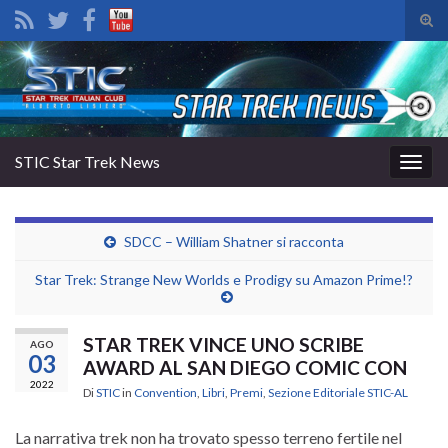
Atti
il
Search for:
mod
di
rice
STIC Star Trek News
Attiv
la
navig
SDCC – William Shatner si racconta
Star Trek: Strange New Worlds e Prodigy su Amazon Prime!?
STAR TREK VINCE UNO SCRIBE
AGO
03
AWARD AL SAN DIEGO COMIC CON
2022
Di
STIC
in
Convention
,
Libri
,
Premi
,
Sezione Editoriale STIC-AL
La narrativa trek non ha trovato spesso terreno fertile nel