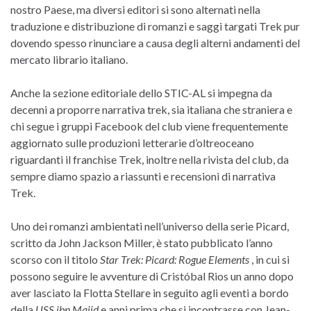
nostro Paese, ma diversi editori si sono alternati nella
traduzione e distribuzione di romanzi e saggi targati Trek pur
dovendo spesso rinunciare a causa degli alterni andamenti del
mercato librario italiano.
Anche la sezione editoriale dello STIC-AL si impegna da
decenni a proporre narrativa trek, sia italiana che straniera e
chi segue i gruppi Facebook del club viene frequentemente
aggiornato sulle produzioni letterarie d’oltreoceano
riguardanti il franchise Trek, inoltre nella rivista del club, da
sempre diamo spazio a riassunti e recensioni di narrativa
Trek.
Uno dei romanzi ambientati nell’universo della serie Picard,
scritto da John Jackson Miller, è stato pubblicato l’anno
scorso con il titolo
Star Trek: Picard: Rogue Elements
, in cui si
possono seguire le avventure di Cristóbal Rios un anno dopo
aver lasciato la Flotta Stellare in seguito agli eventi a bordo
della
USS ibn Majid
e anni prima che si incontrasse con Jean-