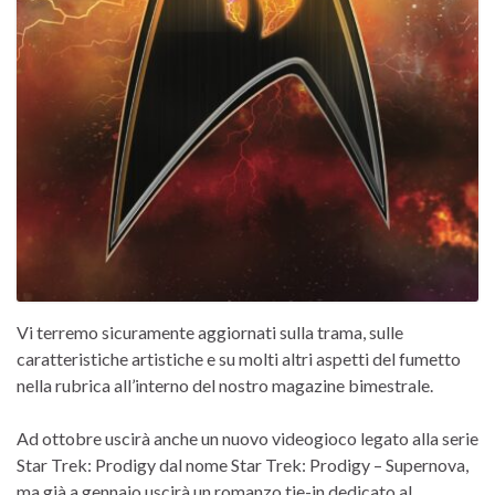
Vi terremo sicuramente aggiornati sulla trama, sulle
caratteristiche artistiche e su molti altri aspetti del fumetto
nella rubrica all’interno del nostro magazine bimestrale.
Ad ottobre uscirà anche un nuovo videogioco legato alla serie
Star Trek: Prodigy dal nome Star Trek: Prodigy – Supernova,
ma già a gennaio uscirà un romanzo tie-in dedicato al