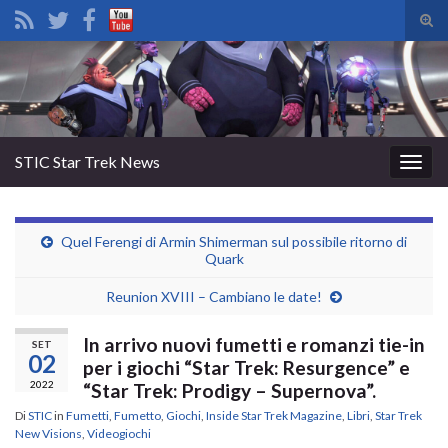
Atti
il
Search for:
mod
di
rice
STIC Star Trek News
Attiv
la
navig
Quel Ferengi di Armin Shimerman sul possibile ritorno di
Quark
Reunion XVIII – Cambiano le date!
In arrivo nuovi fumetti e romanzi tie-in
SET
02
per i giochi “Star Trek: Resurgence” e
2022
“Star Trek: Prodigy – Supernova”.
Di
STIC
in
Fumetti
,
Fumetto
,
Giochi
,
Inside Star Trek Magazine
,
Libri
,
Star Trek
New Visions
,
Videogiochi