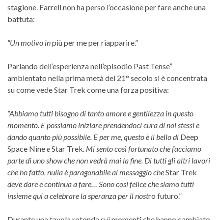
stagione. Farrell non ha perso l’occasione per fare anche una
battuta:
“Un motivo in
più per me per riapparire.”
Parlando dell’esperienza nell’episodio Past Tense”
ambientato nella prima metà del 21° secolo si è concentrata
su come vede Star Trek come una forza positiva:
“Abbiamo tutti bisogno di tanto amore e gentilezza in questo
momento. E possiamo iniziare prendendoci cura di noi stessi e
dando quanto ​​più possibile. E per me, questo è il bello di
Deep
Space Nine
e
Star Trek
. Mi sento così fortunato che facciamo
parte di uno show che non vedrà mai la fine. Di tutti gli altri lavori
che ho fatto, nulla è paragonabile al messaggio che
Star Trek
deve dare e continua a fare… Sono così felice che siamo tutti
insieme qui a celebrare la speranza per il nost
ro futuro.”
Durante una tavola rotonda sui momenti che hanno cambiato