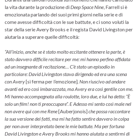
la vita durante la produzione di
Deep Space Nine
, Farrell si è
emozionata parlando dei suoi primi giorni nella serie e di
come avesse difficoltà con le sue battute, e ci sono voluti la
star della serie Avery Brooks e il regista David Livingston per
aiutarla a superare quelle difficoltà:
“All’inizio, anche se è stato molto eccitante ottenere la parte, è
stato davvero difficile recitare per me: mi hanno perfino affidata
ad un insegnante di recitazione… C’è stato un episodio in
particolare: David Livingston stava dirigendo ed era una scena
con Avery
[si ferma per l’emozione]
. Non riuscivo ad andare
avanti ed ero così imbarazzata, ma Avery era così gentile con me.
Mi hanno accompagnata alla roulotte, loro due, e lui ha detto: “È
solo un film! non ti preoccupare”. E Adesso mi sento così male nel
non avere qui con me Rene
[Auberjonois]
che possa raccontare
la sua versione dei fatti, ma mi ha fatto sentire davvero in colpa
per non aver interpretato bene le mie battute. Ma per fortuna
David Livingston e Avery Brooks mi hanno aiutata a sentirmi di