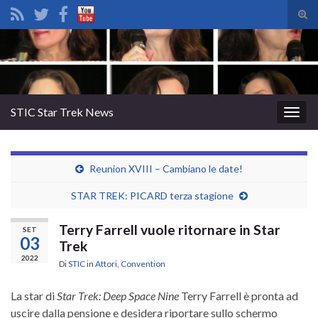
Atti
il
Search for:
mod
di
rice
STIC Star Trek News
Attiv
la
navig
Reunion XVIII – Cambiano le date!
STAR TREK: PICARD terza stagione
Terry Farrell vuole ritornare in Star
SET
03
Trek
2022
Di
STIC
in
Attori
,
Convention
La star di
Star Trek: Deep Space Nine
Terry Farrell è pronta ad
uscire dalla pensione e desidera riportare sullo schermo