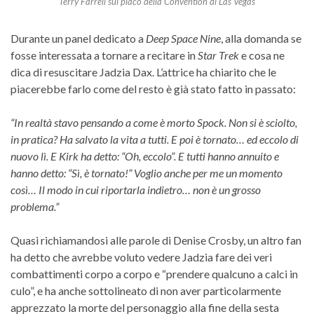
Terry Farrell sul placo della Convention di Las Vegas
Durante un panel dedicato a
Deep Space Nine
, alla domanda se
fosse interessata a tornare a recitare in
Star Trek
e cosa ne
dica di resuscitare Jadzia Dax. L’attrice ha chiarito che le
piacerebbe farlo come del resto è già stato fatto in passato:
“In realtà stavo pensando a come è morto Spock. Non si è sciolto,
in pratica? Ha salvato la vita a tutti. E poi è tornato… ed eccolo di
nuovo lì. E Kirk ha detto: “Oh, eccolo”. E tutti hanno annuito e
hanno detto: “Sì, è tornato!” Voglio anche per me un momento
così… Il modo in cui riportarla indietro… non è un grosso
problema.”
Quasi richiamandosi alle parole di Denise Crosby, un altro fan
ha detto che avrebbe voluto vedere Jadzia fare dei veri
combattimenti corpo a corpo e “prendere qualcuno a calci in
culo”, e ha anche sottolineato di non aver particolarmente
apprezzato la morte del personaggio alla fine della sesta