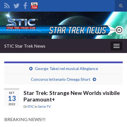
Atti
il
Search for:
mod
di
rice
STIC Star Trek News
Attiv
la
navig
George Takei nel musical Allegiance
Concorso letterario Omega Short
Star Trek: Strange New Worlds visibile
SET
13
Paramount+
2022
Di
STIC
in
Serie TV
BREAKING NEWS!!!