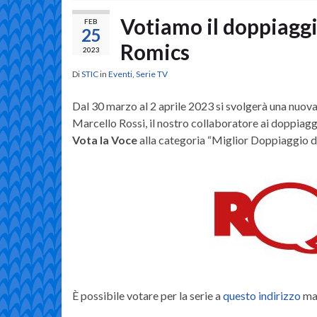
Votiamo il doppiaggi
FEB
25
Romics
2023
Di
STIC
in
Eventi
,
Serie TV
Dal 30 marzo al 2 aprile 2023 si svolgerà una nuova
Marcello Rossi, il nostro collaboratore ai doppiaggi 
Vota la Voce
alla categoria “Miglior Doppiaggio di
È possibile votare per la serie a
questo indirizzo
ma 