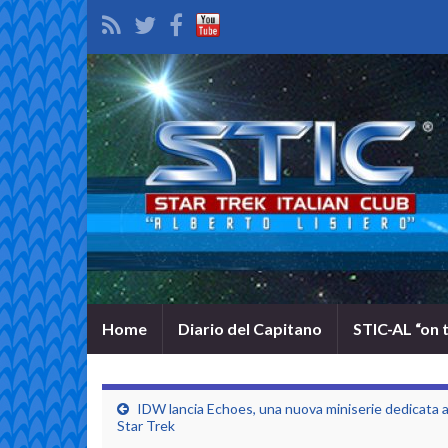
Home
Diario del Capitano
STIC-AL “on 
IDW lancia Echoes, una nuova miniserie dedicata 
Star Trek