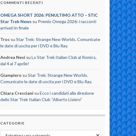
COMMENTI RECENTI
OMEGA SHORT 2026: PENULTIMO ATTO – STIC
Star Trek News
su
Premio Omega 2026: i racconti
arrivati in finale
Troc
su
Star Trek: Strange New Worlds. Comunicate
le date di uscita per i DVD e Blu Ray.
Andrea Nevi
su
Lo Star Trek Italian Club al Romics,
dal 4 al 7 aprile!
Giampiero
su
Star Trek: Strange New Worlds.
Comunicate le date di uscita per i DVD e Blu Ray.
Chiara Cresciani
su
Ecco i candidati alla direzione
dello Star Trek Italian Club “Alberto Lisiero”
CATEGORIE
Categorie