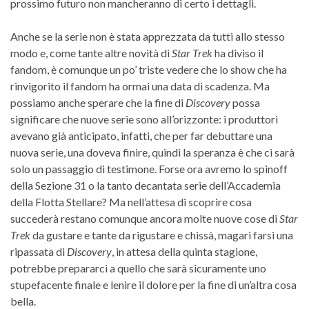
prossimo futuro non mancheranno di certo i dettagli.
Anche se la serie non è stata apprezzata da tutti allo stesso
modo e, come tante altre novità di
Star Trek
ha diviso il
fandom, è comunque un po’ triste vedere che lo show che ha
rinvigorito il fandom ha ormai una data di scadenza. Ma
possiamo anche sperare che la fine di
Discovery
possa
significare che nuove serie sono all’orizzonte: i produttori
avevano già anticipato, infatti, che per far debuttare una
nuova serie, una doveva finire, quindi la speranza è che ci sarà
solo un passaggio di testimone. Forse ora avremo lo spinoff
della Sezione 31 o la tanto decantata serie dell’Accademia
della Flotta Stellare? Ma nell’attesa di scoprire cosa
succederà restano comunque ancora molte nuove cose di
Star
Trek
da gustare e tante da rigustare e chissà, magari farsi una
ripassata di
Discovery
, in attesa della quinta stagione,
potrebbe prepararci a quello che sarà sicuramente uno
stupefacente finale e lenire il dolore per la fine di un’altra cosa
bella.