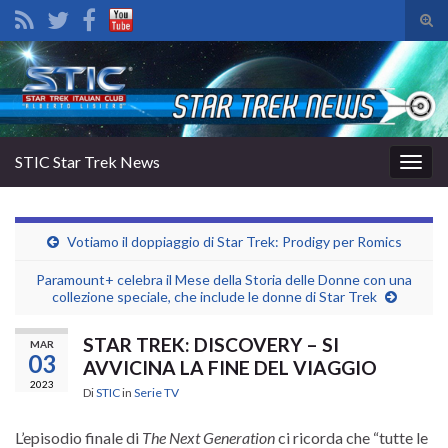
Atti
il
Search for:
mod
di
rice
STIC Star Trek News
Attiv
la
navig
Votiamo il doppiaggio di Star Trek: Prodigy per Romics
Paramount+ celebra il Mese della Storia delle Donne con una
collezione speciale, che include le donne di Star Trek
STAR TREK: DISCOVERY – SI
MAR
03
AVVICINA LA FINE DEL VIAGGIO
2023
Di
STIC
in
Serie TV
L’episodio finale di
The Next Generation
ci ricorda che “tutte le