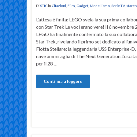
Di
STIC
in
Citazioni
,
Film
,
Gadget
,
Modellismo
,
Serie TV
,
star t
L’attesa è finita: LEGO svela la sua prima collab
con Star Trek Le voci erano vere! Il 6 novembre 
LEGO ha finalmente confermato la sua collabor
Star Trek, rivelando il primo set dedicato all’univ
Flotta Stellare: la leggendaria USS Enterprise-D, 
nave ammiraglia di The Next Generation.L’uscita 
per il 28 …
Continua a leggere