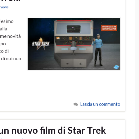
k news
0’esimo
alla
ime novità
gno
co di
 di noi non
Lascia un commento
un nuovo film di Star Trek