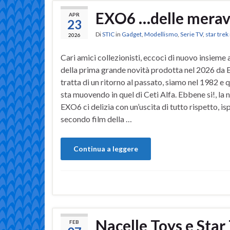
EXO6 …delle meravi
APR
23
Di
STIC
in
Gadget
,
Modellismo
,
Serie TV
,
star tre
2026
Cari amici collezionisti, eccoci di nuovo insieme 
della prima grande novità prodotta nel 2026 da 
tratta di un ritorno al passato, siamo nel 1982 e 
sta muovendo in quel di Ceti Alfa. Ebbene si!, la 
EXO6 ci delizia con un’uscita di tutto rispetto, isp
secondo film della …
Continua a leggere
Nacelle Toys e Star
FEB