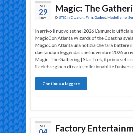
Magic: The Gatheri
SET
29
Di
STIC
in
Citazioni
,
Film
,
Gadget
,
Modellismo
,
Se
2025
In arrivo il nuovo set nel 2026 L’annuncio ufficial
MagicCon Atlanta Wizards of the Coast ha svela
MagicCon Atlanta una notizia che farà battere il
due fandom leggendari: nel novembre 2026 arri
Magic: The Gathering | Star Trek, il primo set cr
il celebre gioco di carte collezionabili e l’univers
Continua a leggere
Factory Entertainme
SET
04