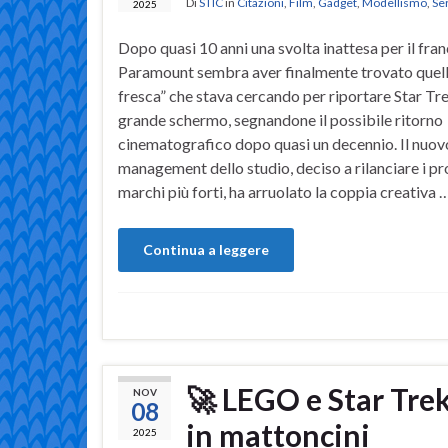
Di
STIC
in
Citazioni
,
Film
,
Gadget
,
Modellismo
,
Se
2025
Dopo quasi 10 anni una svolta inattesa per il fran
Paramount sembra aver finalmente trovato quell
fresca” che stava cercando per riportare Star Tre
grande schermo, segnandone il possibile ritorno
cinematografico dopo quasi un decennio. Il nuov
management dello studio, deciso a rilanciare i pr
marchi più forti, ha arruolato la coppia creativa 
Continua a leggere
🚀 LEGO e Star Trek
NOV
08
in mattoncini
2025