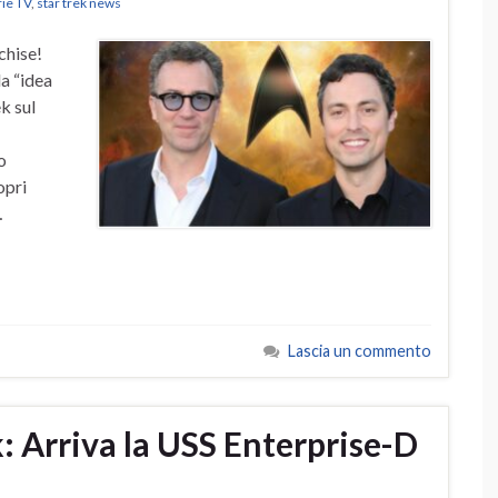
rie TV
,
star trek news
chise!
a “idea
k sul
o
opri
…
Lascia un commento
: Arriva la USS Enterprise-D