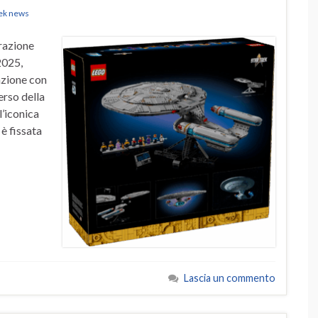
rek news
orazione
2025,
azione con
erso della
l’iconica
è fissata
Lascia un commento