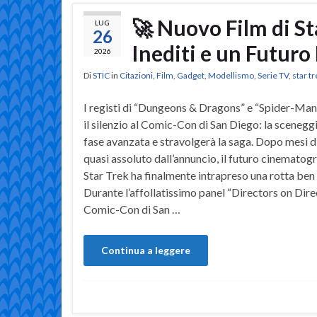
🚀 Nuovo Film di St
LUG
26
Inediti e un Futuro
2026
Di
STIC
in
Citazioni
,
Film
,
Gadget
,
Modellismo
,
Serie TV
,
star t
I registi di “Dungeons & Dragons” e “Spider-Ma
il silenzio al Comic-Con di San Diego: la sceneggi
fase avanzata e stravolgerà la saga. Dopo mesi di
quasi assoluto dall’annuncio, il futuro cinematogr
Star Trek ha finalmente intrapreso una rotta ben 
Durante l’affollatissimo panel “Directors on Dire
Comic-Con di San …
Continua a leggere