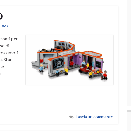
O
k news
Pronti per
so di
prossimo 1
a Star
ie
e
Lascia un commento