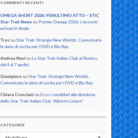
COMMENTI RECENTI
OMEGA SHORT 2026: PENULTIMO ATTO – STIC
Star Trek News
su
Premio Omega 2026: i racconti
arrivati in finale
Troc
su
Star Trek: Strange New Worlds. Comunicate
le date di uscita per i DVD e Blu Ray.
Andrea Nevi
su
Lo Star Trek Italian Club al Romics,
dal 4 al 7 aprile!
Giampiero
su
Star Trek: Strange New Worlds.
Comunicate le date di uscita per i DVD e Blu Ray.
Chiara Cresciani
su
Ecco i candidati alla direzione
dello Star Trek Italian Club “Alberto Lisiero”
CATEGORIE
Categorie