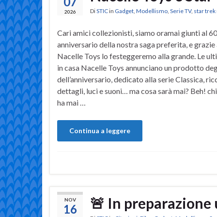
07
Di
STIC
in
Gadget
,
Modellismo
,
Serie TV
,
star tre
2026
Cari amici collezionisti, siamo oramai giunti al 6
anniversario della nostra saga preferita, e grazie 
Nacelle Toys lo festeggeremo alla grande. Le ult
in casa Nacelle Toys annunciano un prodotto de
dell’anniversario, dedicato alla serie Classica, ric
dettagli, luci e suoni… ma cosa sarà mai? Beh! chi
ha mai …
Continua a leggere
🚨 In preparazione 
NOV
16