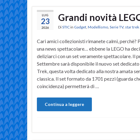
Grandi novità LEG
LUG
23
Di
STIC
in
Gadget
,
Modellismo
,
Serie TV
,
star tre
2026
Cari amici collezionisti rimanete calmi, perchè? 
una news spettacolare… ebbene la LEGO ha deci
deliziarci con un set veramente spettacolare. Il 
Settembre sarà disponibile il nuovo set dedicato 
Trek, questa volta dedicato alla nostra amata ser
classica. Il set formato da 1701 pezzi (guarda ch
coincidenza) permetterà di …
Continua a leggere