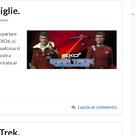
glie.
k news
a parlare
EXO6, si
qualcosa si
nostra
rirata al
Lascia un commento
 Trek.