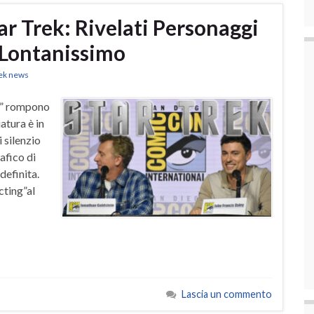
ar Trek: Rivelati Personaggi
 Lontanissimo
rek news
n” rompono
atura è in
 silenzio
afico di
definita.
cting”al
Lascia un commento