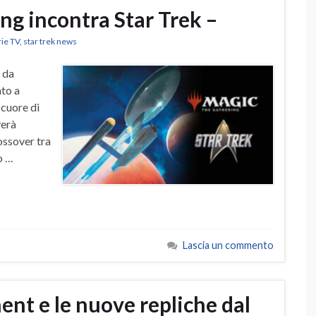
ng incontra Star Trek –
rie TV
,
star trek news
e da
to a
 cuore di
verà
ossover tra
o …
Lascia un commento
nt e le nuove repliche dal