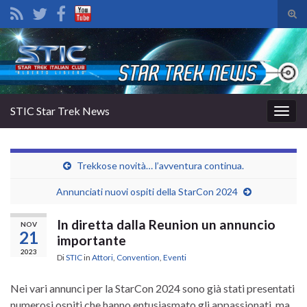
Atti
il
Search for:
mod
di
rice
STIC Star Trek News
Attiv
la
navig
Trekkose novità… l’avventura continua.
Annunciati nuovi ospiti della StarCon 2024
In diretta dalla Reunion un annuncio
NOV
21
importante
2023
Di
STIC
in
Attori
,
Convention
,
Eventi
Nei vari annunci per la StarCon 2024 sono già stati presentati
numerosi ospiti che hanno entusiasmato gli appassionati, ma