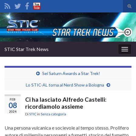
Atti
il
Search for:
mod
di
rice
STIC Star Trek News
Attiv
la
navig
Sei Saturn Awards a Star Trek!
Lo STIC-AL torna al Nerd Show a Bologna
Ci ha lasciato Alfredo Castelli:
FEB
08
ricordiamolo assieme
2024
Di
STIC
in
Senza categoria
Una persona vulcanica e socievole al tempo stesso. Prolifero
autore di millemila personaggi a fumetti, storico del fumetto,