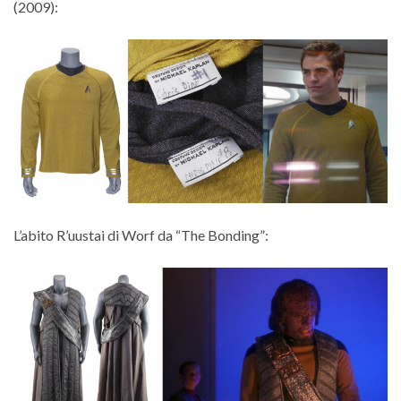
(2009):
L’abito R’uustai di Worf da “The Bonding”: