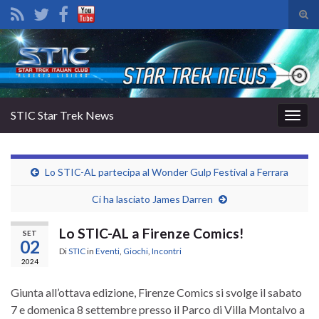
Atti
il
Search for:
mod
di
rice
STIC Star Trek News
Attiv
la
navig
Lo STIC-AL partecipa al Wonder Gulp Festival a Ferrara
Ci ha lasciato James Darren
Lo STIC-AL a Firenze Comics!
SET
02
Di
STIC
in
Eventi
,
Giochi
,
Incontri
2024
Giunta all’ottava edizione, Firenze Comics si svolge il sabato
7 e domenica 8 settembre presso il Parco di Villa Montalvo a