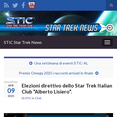
Atti
il
Search for:
mod
di
rice
STIC Star Trek News
Attiv
la
navig
Una settimana di eventi STIC-AL
Premio Omega 2025 i racconti arrivati in finale
Elezioni direttivo dello Star Trek Italian
APR
09
Club “Alberto Lisiero”.
2025
Di
STIC
in
Club