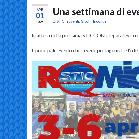
Una settimana di ev
APR
01
Di
STIC
in
Eventi
,
Giochi
,
Incontri
2025
In attesa della prossima STICCON preparatevi a una
Il principale evento che ci vede protagonisti è l’edi