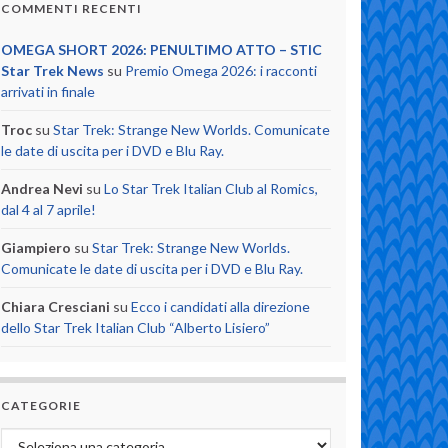
COMMENTI RECENTI
OMEGA SHORT 2026: PENULTIMO ATTO – STIC
Star Trek News
su
Premio Omega 2026: i racconti
arrivati in finale
Troc
su
Star Trek: Strange New Worlds. Comunicate
le date di uscita per i DVD e Blu Ray.
Andrea Nevi
su
Lo Star Trek Italian Club al Romics,
dal 4 al 7 aprile!
Giampiero
su
Star Trek: Strange New Worlds.
Comunicate le date di uscita per i DVD e Blu Ray.
Chiara Cresciani
su
Ecco i candidati alla direzione
dello Star Trek Italian Club “Alberto Lisiero”
CATEGORIE
Categorie