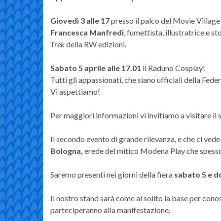
Giovedì 3 alle 17
presso il palco del Movie Village
Francesca Manfredi
, fumettista, illustratrice e 
Trek
della RW edizioni.
Sabato 5 aprile alle 17.01
il Raduno Cosplay!
Tutti gli appassionati, che siano ufficiali della Fede
Vi aspettiamo!
Per maggiori informazioni vi invitiamo a visitare il
Il secondo evento di grande rilevanza, e che ci vede 
Bologna,
erede del mitico Modena Play che spesso ci
Saremo presenti nei giorni della fiera
sabato 5 e d
Il nostro stand sarà come al solito la base per conos
parteciperanno alla manifestazione.