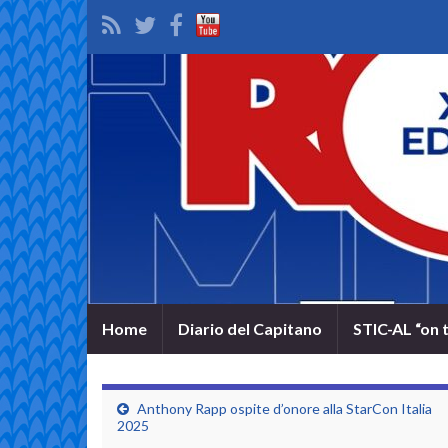
Home
Diario del Capitano
STIC-AL “on 
Anthony Rapp ospite d’onore alla StarCon Italia
2025