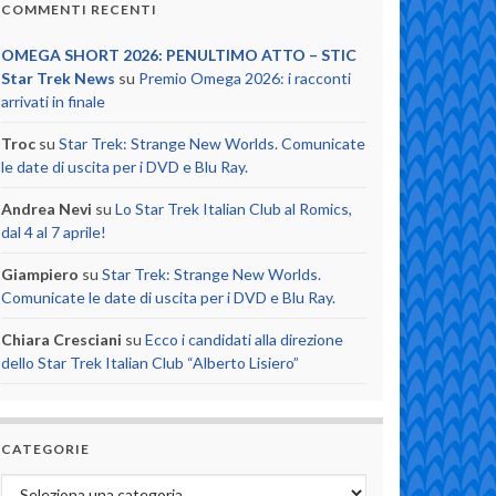
COMMENTI RECENTI
OMEGA SHORT 2026: PENULTIMO ATTO – STIC
Star Trek News
su
Premio Omega 2026: i racconti
arrivati in finale
Troc
su
Star Trek: Strange New Worlds. Comunicate
le date di uscita per i DVD e Blu Ray.
Andrea Nevi
su
Lo Star Trek Italian Club al Romics,
dal 4 al 7 aprile!
Giampiero
su
Star Trek: Strange New Worlds.
Comunicate le date di uscita per i DVD e Blu Ray.
Chiara Cresciani
su
Ecco i candidati alla direzione
dello Star Trek Italian Club “Alberto Lisiero”
CATEGORIE
Categorie