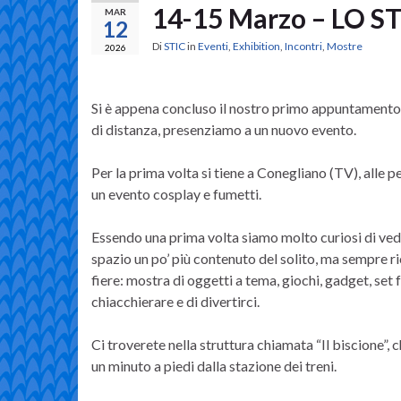
14-15 Marzo – LO 
MAR
12
Di
STIC
in
Eventi
,
Exhibition
,
Incontri
,
Mostre
2026
Si è appena concluso il nostro primo appuntamento d
di distanza, presenziamo a un nuovo evento.
Per la prima volta si tiene a Conegliano (TV), alle 
un evento cosplay e fumetti.
Essendo una prima volta siamo molto curiosi di ve
spazio un po’ più contenuto del solito, ma sempre ri
fiere: mostra di oggetti a tema, giochi, gadget, set f
chiacchierare e di divertirci.
Ci troverete nella struttura chiamata “Il biscione”, c
un minuto a piedi dalla stazione dei treni.