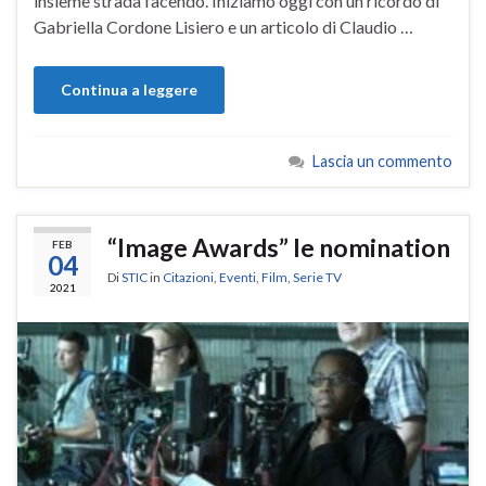
insieme strada facendo. Iniziamo oggi con un ricordo di
Gabriella Cordone Lisiero e un articolo di Claudio …
Continua a leggere
Lascia un commento
“Image Awards” le nomination
FEB
04
Di
STIC
in
Citazioni
,
Eventi
,
Film
,
Serie TV
2021