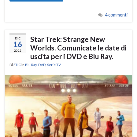
4 commenti
Star Trek: Strange New
DIC
16
Worlds. Comunicate le date di
2022
uscita per i DVD e Blu Ray.
Di
STIC
in
Blu Ray
,
DVD
,
Serie TV