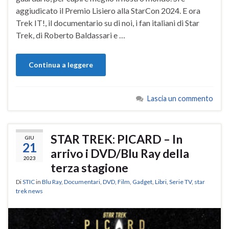
aggiudicato il Premio Lisiero alla StarCon 2024. E ora
Trek IT!, il documentario su di noi, i fan italiani di Star
Trek, di Roberto Baldassari e …
Continua a leggere
Lascia un commento
STAR TREK: PICARD – In
GIU
21
arrivo i DVD/Blu Ray della
2023
terza stagione
Di
STIC
in
Blu Ray
,
Documentari
,
DVD
,
Film
,
Gadget
,
Libri
,
Serie TV
,
star
trek news