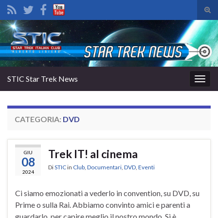
Atti
il
Search for:
mod
di
rice
STIC Star Trek News
Attiv
la
navig
CATEGORIA:
DVD
Trek IT! al cinema
GIU
08
Di
STIC
in
Club
,
Documentari
,
DVD
,
Eventi
2024
Ci siamo emozionati a vederlo in convention, su DVD, su
Prime o sulla Rai. Abbiamo convinto amici e parenti a
guardarlo, per capire meglio il nostro mondo. Si è