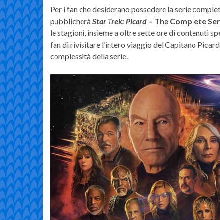
Per i fan che desiderano possedere la serie comple
pubblicherà
Star Trek: Picard
– The Complete Ser
le stagioni, insieme a oltre sette ore di contenuti s
fan di rivisitare l’intero viaggio del Capitano Pica
complessità della serie.