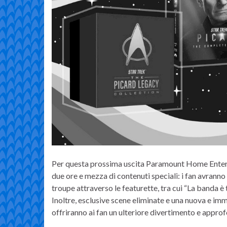
Per questa prossima uscita Paramount Home Enterta
due ore e mezza di contenuti speciali: i fan avranno l
troupe attraverso le featurette, tra cui “La banda è 
Inoltre, esclusive scene eliminate e una nuova e im
offriranno ai fan un ulteriore divertimento e appr