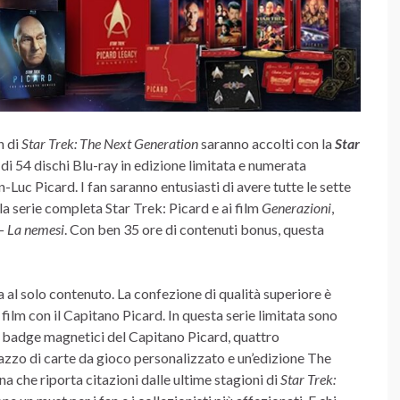
n di
Star Trek: The Next Generation
saranno accolti con la
Star
 di 54 dischi Blu-ray in edizione limitata e numerata
n-Luc Picard. I fan saranno entusiasti di avere tutte le sette
lla serie completa Star Trek: Picard e ai film
Generazioni
,
 – La nemesi
. Con ben 35 ore di contenuti bonus, questa
 al solo contenuto. La confezione di qualità superiore è
 i film con il Capitano Picard. In questa serie limitata sono
 i badge magnetici del Capitano Picard, quattro
azzo di carte da gioco personalizzato e un’edizione The
 che riporta citazioni dalle ultime stagioni di
Star Trek: