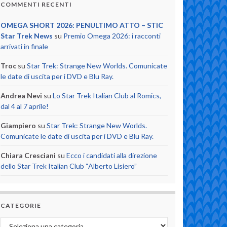
COMMENTI RECENTI
OMEGA SHORT 2026: PENULTIMO ATTO – STIC
Star Trek News
su
Premio Omega 2026: i racconti
arrivati in finale
Troc
su
Star Trek: Strange New Worlds. Comunicate
le date di uscita per i DVD e Blu Ray.
Andrea Nevi
su
Lo Star Trek Italian Club al Romics,
dal 4 al 7 aprile!
Giampiero
su
Star Trek: Strange New Worlds.
Comunicate le date di uscita per i DVD e Blu Ray.
Chiara Cresciani
su
Ecco i candidati alla direzione
dello Star Trek Italian Club “Alberto Lisiero”
CATEGORIE
Categorie