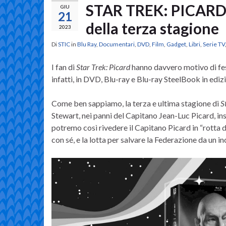
STAR TREK: PICARD –
GIU
21
della terza stagione
2023
Di
STIC
in
Blu Ray
,
Documentari
,
DVD
,
Film
,
Gadget
,
Libri
,
Serie TV
I fan di
Star Trek: Picard
hanno davvero motivo di fest
infatti, in DVD, Blu-ray e Blu-ray SteelBook in edizi
Come ben sappiamo, la terza e ultima stagione di
S
Stewart, nei panni del Capitano Jean-Luc Picard, in
potremo così rivedere il Capitano Picard in “rotta di
con sé, e la lotta per salvare la Federazione da un i