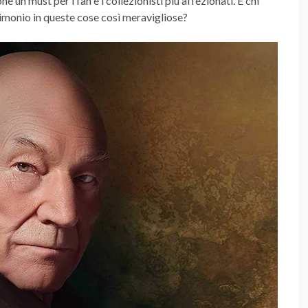
ne un must per i fan e i collezionisti più affezionati. E chi
rimonio in queste cose così meravigliose?