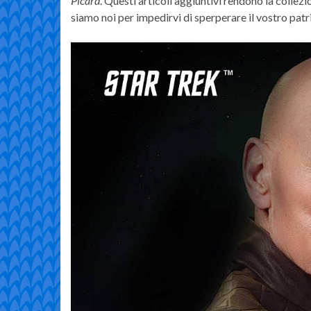
Picard
. Questi articoli aggiuntivi rendono la collezio
siamo noi per impedirvi di sperperare il vostro pat