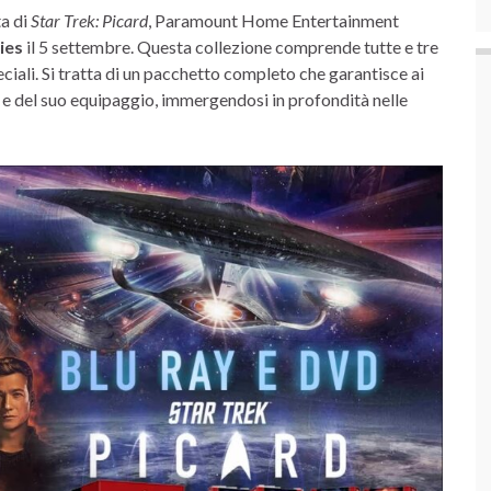
ta di
Star Trek: Picard
, Paramount Home Entertainment
ies
il 5 settembre. Questa collezione comprende tutte e tre
peciali. Si tratta di un pacchetto completo che garantisce ai
rd e del suo equipaggio, immergendosi in profondità nelle