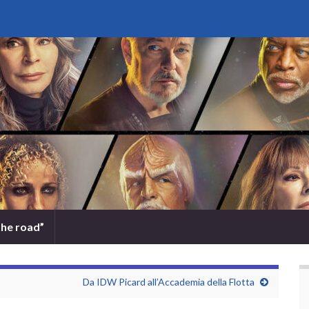
the road”
Da IDW Picard all’Accademia della Flotta