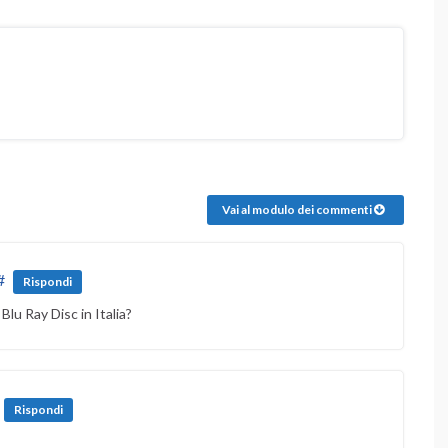
Vai al modulo dei commenti
#
Rispondi
lu Ray Disc in Italia?
Rispondi