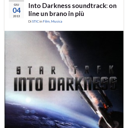
Into Darkness soundtrack: on
GIU
04
line un brano in più
2013
Di
STIC
in
Film
,
Musica