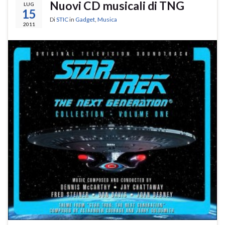
Nuovi CD musicali di TNG
LUG
15
Di
STIC
in
Gadget
,
Musica
2011