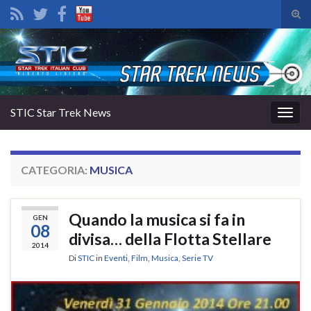
Atti
il
Search for:
mod
di
rice
STIC Star Trek News
Attiv
la
navig
CATEGORIA:
MUSICA
Quando la musica si fa in
GEN
08
divisa… della Flotta Stellare
2014
Di
STIC
in
Eventi
,
Film
,
Musica
,
Serie TV