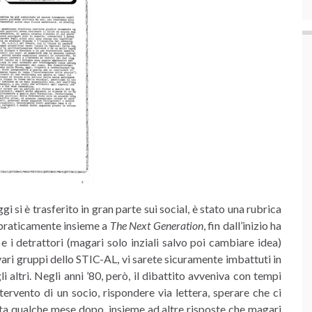
ggi si è trasferito in gran parte sui social, è stato una rubrica
 praticamente insieme a
The Next Generation
, fin dall’inizio ha
 e i detrattori (magari solo inziali salvo poi cambiare idea)
vari gruppi dello STIC-AL, vi sarete sicuramente imbattuti in
gli altri. Negli anni ’80, però, il dibattito avveniva con tempi
ntervento di un socio, rispondere via lettera, sperare che ci
ata qualche mese dopo, insieme ad altre risposte che magari