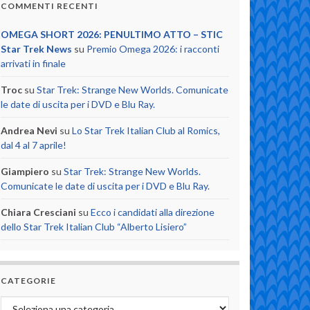
COMMENTI RECENTI
OMEGA SHORT 2026: PENULTIMO ATTO – STIC
Star Trek News
su
Premio Omega 2026: i racconti
arrivati in finale
Troc
su
Star Trek: Strange New Worlds. Comunicate
le date di uscita per i DVD e Blu Ray.
Andrea Nevi
su
Lo Star Trek Italian Club al Romics,
dal 4 al 7 aprile!
Giampiero
su
Star Trek: Strange New Worlds.
Comunicate le date di uscita per i DVD e Blu Ray.
Chiara Cresciani
su
Ecco i candidati alla direzione
dello Star Trek Italian Club “Alberto Lisiero”
CATEGORIE
Categorie