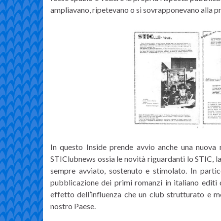
ampliavano, ripetevano o si sovrapponevano alla pr
In questo Inside prende avvio anche una nuova ru
STIClubnews ossia le novità riguardanti lo STIC, la v
sempre avviato, sostenuto e stimolato. In partico
pubblicazione dei primi romanzi in italiano editi 
effetto dell’influenza che un club strutturato e 
nostro Paese.