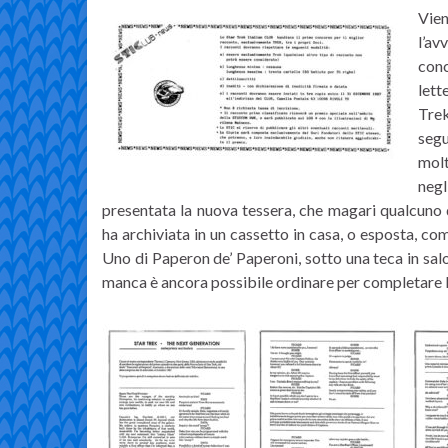
Vie
l’av
con
lett
Tre
segu
molt
ne
presentata la nuova tessera, che magari qualcuno 
ha archiviata in un cassetto in casa, o esposta, c
Uno di Paperon de’ Paperoni, sotto una teca in salo
manca è ancora possibile ordinare per completare l