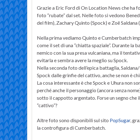
Grazie a Eric Ford di On Location News che ha for
foto “rubate” dal set. Nelle foto si vedono Ben
del film), Zachary Quinto (Spock) e Zoë Saldana 
Nella prima vediamo Quinto e Cumberbatch impegn
come il set di una “chiatta spaziale”. Durante la 
nemico con la sua presa vulcaniana, ma il tentati
evitarla e sembra avere la meglio su Spock.
Nella seconda foto dell’epica battaglia, Saldana/U
Spock dalle grinfie del cattivo, anche se non è chi
La cosa interessante è che Spock e Uhura non sono 
perché anche il personaggio (ancora senza nome
sotto il cappotto argentato. Forse un segno che 
“cattivo”?
Altre foto sono disponibili sul sito
PopSugar
, gr
la controfigura di Cumberbatch.