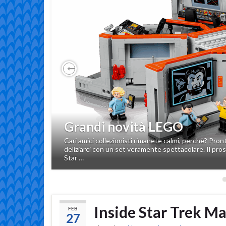
Previous
Incontriamo il cast di Stra
Grandi novità LEGO
Series Festival
Cari amici collezionisti rimanete calmi, perchè? Pr
Avevamo promesso che ne avreste viste delle belle ai 
deliziarci con un set veramente spettacolare. Il pro
Series Festival e finalmente possiamo annunciare qu
Star …
…
Inside Star Trek M
FEB
27