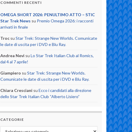
COMMENTI RECENTI
OMEGA SHORT 2026: PENULTIMO ATTO – STIC
Star Trek News
su
Premio Omega 2026: i racconti
arrivati in finale
Troc
su
Star Trek: Strange New Worlds. Comunicate
le date di uscita per i DVD e Blu Ray.
Andrea Nevi
su
Lo Star Trek Italian Club al Romics,
dal 4 al 7 aprile!
Giampiero
su
Star Trek: Strange New Worlds.
Comunicate le date di uscita per i DVD e Blu Ray.
Chiara Cresciani
su
Ecco i candidati alla direzione
dello Star Trek Italian Club “Alberto Lisiero”
CATEGORIE
Categorie