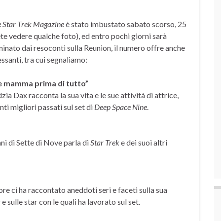
e Star Trek Magazine
è stato imbustato sabato scorso, 25
te vedere qualche foto), ed entro pochi giorni sarà
ominato dai resoconti sulla Reunion, il numero offre anche
ressanti, tra cui segnaliamo:
e e mamma prima di tutto”
zia Dax racconta la sua vita e le sue attività di attrice,
ti migliori passati sul set di
Deep Space Nine
.
nni di Sette di Nove parla di
Star Trek
e dei suoi altri
ore ci ha raccontato aneddoti seri e faceti sulla sua
r
e sulle star con le quali ha lavorato sul set.