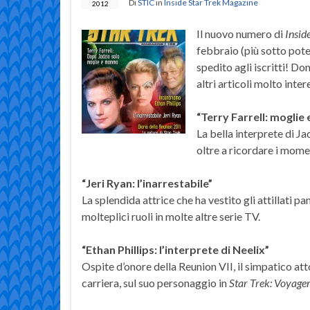
Di
STIC
in
Inside Star Trek Magazine
2012
Il nuovo numero di
Insid
febbraio (più sotto pote
spedito agli iscritti! D
altri articoli molto inte
“Terry Farrell: mogli
La bella interprete di Jad
oltre a ricordare i momen
“Jeri Ryan: l’inarrestabile”
La splendida attrice che ha vestito gli attillati pa
molteplici ruoli in molte altre serie TV.
“Ethan Phillips: l’interprete di Neelix”
Ospite d’onore della Reunion VII, il simpatico att
carriera, sul suo personaggio in
Star Trek: Voyage