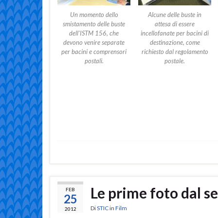
Un momento dello
Alcune delle buste in
smistamento delle buste
attesa di essere
dell'ISTM 156, che
incellofanate per bacini di
devono venire separate
destinazione, come
per bacini e comprensori
richiesto dal regolamento
postali.
postale.
Le prime foto dal se
FEB
25
Di
STIC
in
Film
2012