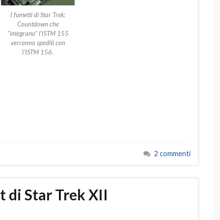
I fumetti di Star Trek:
Countdown che
"integrano" l'ISTM 155
verranno spediti con
l'ISTM 156.
2 commenti
t di Star Trek XII