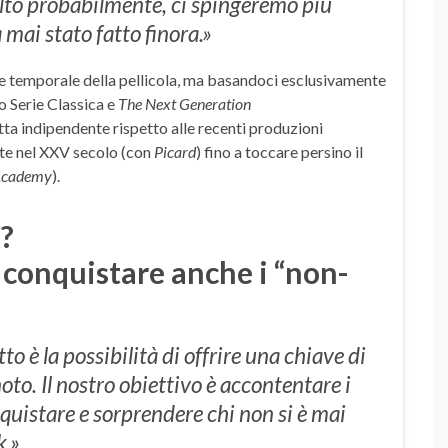
olto probabilmente, ci spingeremo più
 mai stato fatto finora.»
e temporale della pellicola, ma basandoci esclusivamente
o Serie Classica e
The Next Generation
tta indipendente rispetto alle recenti produzioni
inte nel XXV secolo (con
Picard
) fino a toccare persino il
 Academy
).
k?
r conquistare anche i “non-
to è la possibilità di offrire una chiave di
oto. Il nostro obiettivo è accontentare i
nquistare e sorprendere chi non si è mai
k.»