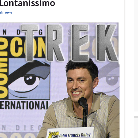
 Lontanissimo
rek news