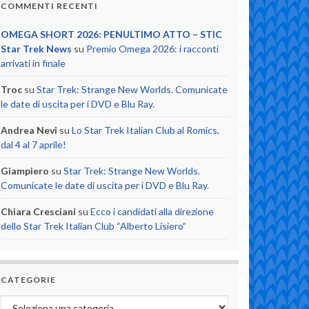
COMMENTI RECENTI
OMEGA SHORT 2026: PENULTIMO ATTO – STIC
Star Trek News
su
Premio Omega 2026: i racconti
arrivati in finale
Troc
su
Star Trek: Strange New Worlds. Comunicate
le date di uscita per i DVD e Blu Ray.
Andrea Nevi
su
Lo Star Trek Italian Club al Romics,
dal 4 al 7 aprile!
Giampiero
su
Star Trek: Strange New Worlds.
Comunicate le date di uscita per i DVD e Blu Ray.
Chiara Cresciani
su
Ecco i candidati alla direzione
dello Star Trek Italian Club “Alberto Lisiero”
CATEGORIE
Categorie