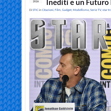
Inediti e un Futuro
2026
Di
STIC
in
Citazioni
,
Film
,
Gadget
,
Modellismo
,
Serie TV
,
star t