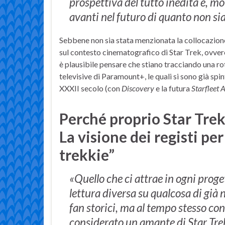
prospettiva del tutto inedita e, m
avanti nel futuro di quanto non sia
Sebbene non sia stata menzionata la collocazion
sul contesto cinematografico di Star Trek, ovver
è plausibile pensare che stiano tracciando una ro
televisive di Paramount+, le quali si sono già sp
XXXII secolo (con
Discovery
e la futura
Starfleet
Perché proprio Star Tre
La visione dei registi pe
trekkie”
«Quello che ci attrae in ogni proget
lettura diversa su qualcosa di già n
fan storici, ma al tempo stesso co
considerato un amante di Star Tre