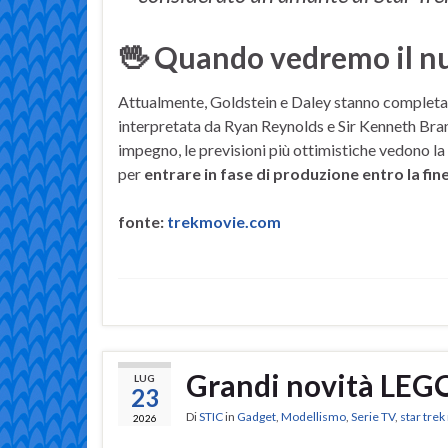
🖖 Quando vedremo il nu
Attualmente, Goldstein e Daley stanno completa
interpretata da Ryan Reynolds e Sir Kenneth Brana
impegno, le previsioni più ottimistiche vedono la
per
entrare in fase di produzione entro la fin
fonte:
trekmovie.com
Grandi novità LEG
LUG
23
Di
STIC
in
Gadget
,
Modellismo
,
Serie TV
,
star tre
2026