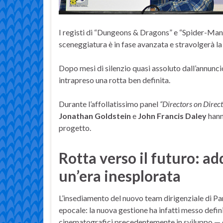
I registi di “Dungeons & Dragons” e “Spider-Man”
sceneggiatura è in fase avanzata e stravolgerà la
Dopo mesi di silenzio quasi assoluto dall’annunci
intrapreso una rotta ben definita.
Durante l’affollatissimo panel
“Directors on Direct
Jonathan Goldstein
e
John Francis Daley
hanno
progetto.
Rotta verso il futuro: ad
un’era inesplorata
L’insediamento del nuovo team dirigenziale di P
epocale: la nuova gestione ha infatti messo defini
cinematografici precedentemente in sviluppo — c