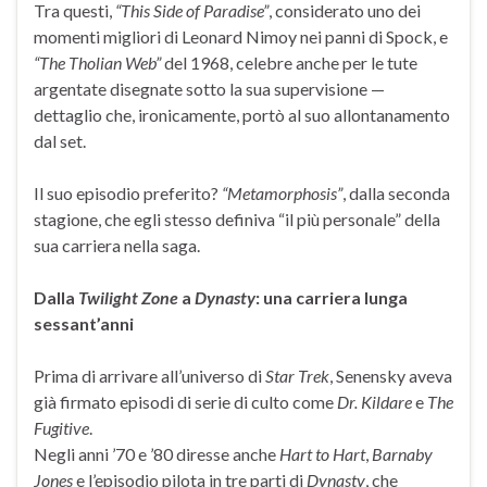
Tra questi,
“This Side of Paradise”
, considerato uno dei
momenti migliori di Leonard Nimoy nei panni di Spock, e
“The Tholian Web”
del 1968, celebre anche per le tute
argentate disegnate sotto la sua supervisione —
dettaglio che, ironicamente, portò al suo allontanamento
dal set.
Il suo episodio preferito?
“Metamorphosis”
, dalla seconda
stagione, che egli stesso definiva “il più personale” della
sua carriera nella saga.
Dalla
Twilight Zone
a
Dynasty
: una carriera lunga
sessant’anni
Prima di arrivare all’universo di
Star Trek
, Senensky aveva
già firmato episodi di serie di culto come
Dr. Kildare
e
The
Fugitive
.
Negli anni ’70 e ’80 diresse anche
Hart to Hart
,
Barnaby
Jones
e l’episodio pilota in tre parti di
Dynasty
, che