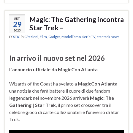
Magic: The Gathering incontra
SET
29
Star Trek –
2025
Di
STIC
in
Citazioni
,
Film
,
Gadget
,
Modellismo
,
Serie TV
,
star trek news
In arrivo il nuovo set nel 2026
L’annuncio ufficiale da MagicCon Atlanta
Wizards of the Coast ha svelato a
MagicCon Atlanta
una notizia che farà battere il cuore di due fandom
leggendari: nel novembre 2026 arriverà
Magic: The
Gathering | Star Trek
, il primo set crossover tra il
celebre gioco di carte collezionabili e l’universo di Star
Trek.