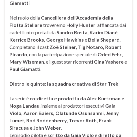
Giamatti
Nel ruolo della
Cancelliera dell’Accademia della
Flotta Stellare
troveremo
Holly Hunter
, affiancata dai
cadetti interpretati da
Sandro Rosta, Karim Diané,
Kerrice Brooks, George Hawkins
e
Bella Shepard
.
Completano il cast
Zoë Steiner, Tig Notaro, Robert
Picardo
, con la partecipazione speciale di
Oded Fehr
,
Mary Wiseman
, e i guest star ricorrenti
Gina Yashere
e
Paul Giamatti
.
Dietro le quinte: la squadra creativa di Star Trek
La serie è
co-diretta e prodotta da Alex Kurtzman e
Noga Landau
, insieme ai produttori esecutivi
Gaia
Violo, Aaron Baiers, Olatunde Osunsanmi, Jenny
Lumet, Rod Roddenberry, Trevor Roth, Frank
Siracusa e John Weber
.
L’episodio pilota è
scritto da Gaia Violo
e
diretto da