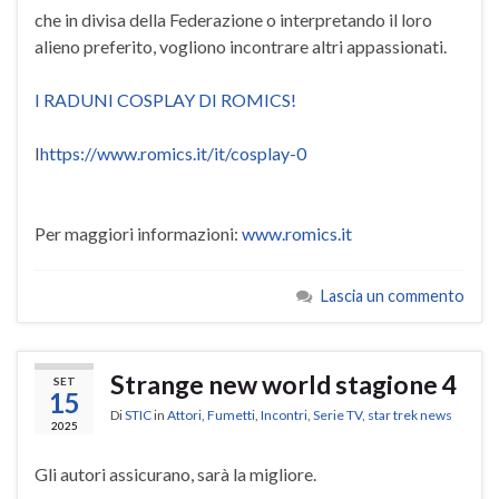
che in divisa della Federazione o interpretando il loro
alieno preferito, vogliono incontrare altri appassionati.
I RADUNI COSPLAY DI ROMICS!
I
https://www.romics.it/it/cosplay-0
Per maggiori informazioni:
www.romics.it
Lascia un commento
Strange new world stagione 4
SET
15
Di
STIC
in
Attori
,
Fumetti
,
Incontri
,
Serie TV
,
star trek news
2025
Gli autori assicurano, sarà la migliore.