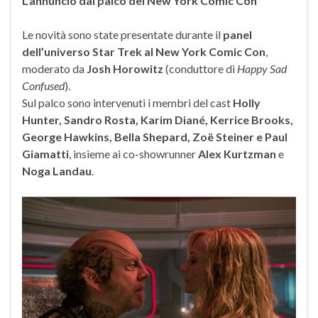
L’annuncio dal palco del New York Comic Con
Le novità sono state presentate durante il
panel
dell’universo Star Trek al New York Comic Con
,
moderato da
Josh Horowitz
(conduttore di
Happy Sad
Confused
).
Sul palco sono intervenuti i membri del cast
Holly
Hunter, Sandro Rosta, Karim Diané, Kerrice Brooks,
George Hawkins, Bella Shepard, Zoë Steiner e Paul
Giamatti
, insieme ai co-showrunner
Alex Kurtzman
e
Noga Landau
.