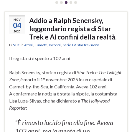
Addio a Ralph Senensky,
NOV
04
leggendario regista di Star
2025
Trek e Ai confini della realtà.
Di
STIC
in
Attori
,
Fumetti
,
Incontri
,
Serie TV
,
star trek news
Il regista si è spento a 102 anni
Ralph Senensky, storico regista di
Star Trek
e
The Twilight
Zone
, è morto il 1° novembre 2025 in un ospedale di
Carmel-by-the-Sea, in California. Aveva 102 anni.
A confermare la notizia è stata la nipote, la costumista
Lisa Lupa-Silvas, che ha dichiarato a
The Hollywood
Reporter
:
“È rimasto lucido fino alla fine. Aveva
102 anni, ma la mente di un