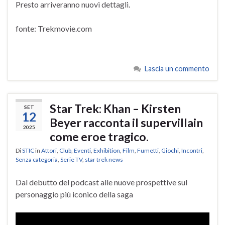
Presto arriveranno nuovi dettagli.
fonte: Trekmovie.com
Lascia un commento
Star Trek: Khan – Kirsten
SET
12
Beyer racconta il supervillain
2025
come eroe tragico.
Di
STIC
in
Attori
,
Club
,
Eventi
,
Exhibition
,
Film
,
Fumetti
,
Giochi
,
Incontri
,
Senza categoria
,
Serie TV
,
star trek news
Dal debutto del podcast alle nuove prospettive sul
personaggio più iconico della saga