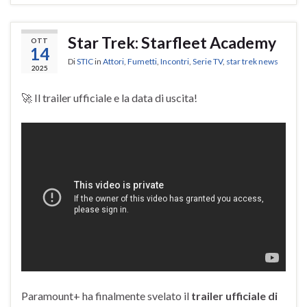
Star Trek: Starfleet Academy
OTT
14
Di
STIC
in
Attori
,
Fumetti
,
Incontri
,
Serie TV
,
star trek news
2025
🚀 Il trailer ufficiale e la data di uscita!
Paramount+ ha finalmente svelato il
trailer ufficiale di