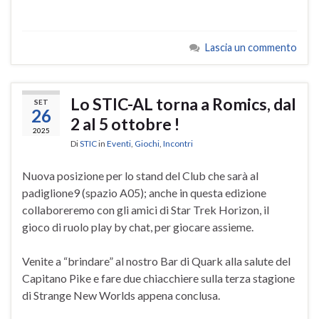
Lascia un commento
Lo STIC-AL torna a Romics, dal
SET
26
2 al 5 ottobre !
2025
Di
STIC
in
Eventi
,
Giochi
,
Incontri
Nuova posizione per lo stand del Club che sarà al
padiglione9 (spazio A05); anche in questa edizione
collaboreremo con gli amici di Star Trek Horizon, il
gioco di ruolo play by chat, per giocare assieme.
Venite a “brindare” al nostro Bar di Quark alla salute del
Capitano Pike e fare due chiacchiere sulla terza stagione
di Strange New Worlds appena conclusa.