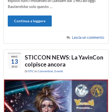
esposti tutti i modellini di Gundam dal 1980 ad oggi.
Basterebbe solo questo …
Continua a leggere
Lascia un commento
STICCON NEWS: La YavinCon
MAG
13
colpisce ancora
2013
Di
STIC
in
Convention
,
Eventi