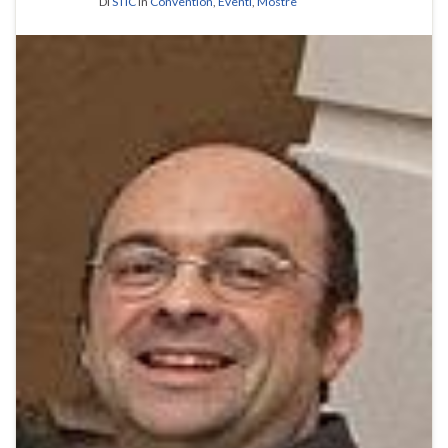
Di
STIC
in
Convention
,
Eventi
,
Mostre