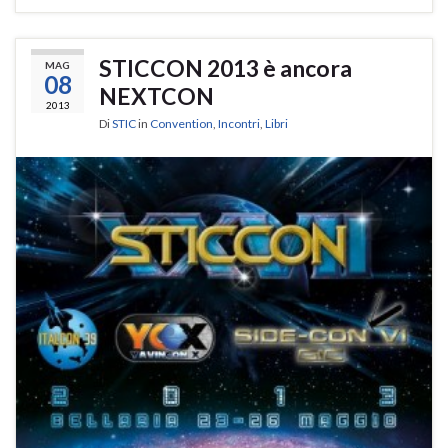
STICCON 2013 è ancora
MAG
08
NEXTCON
2013
Di
STIC
in
Convention
,
Incontri
,
Libri