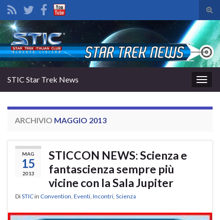
Atti
il
Search for:
mod
di
rice
STIC Star Trek News
Attiv
la
navig
ARCHIVIO
MAGGIO 2013
STICCON NEWS: Scienza e
MAG
15
fantascienza sempre più
2013
vicine con la Sala Jupiter
Di
STIC
in
Convention
,
Eventi
,
Incontri
,
Scienza