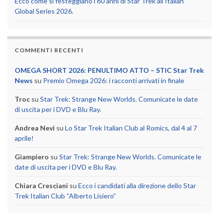
Ecco come si festeggiano i 60 anni di Star Trek all’Italian
Global Series 2026.
COMMENTI RECENTI
OMEGA SHORT 2026: PENULTIMO ATTO – STIC Star Trek
News
su
Premio Omega 2026: i racconti arrivati in finale
Troc
su
Star Trek: Strange New Worlds. Comunicate le date
di uscita per i DVD e Blu Ray.
Andrea Nevi
su
Lo Star Trek Italian Club al Romics, dal 4 al 7
aprile!
Giampiero
su
Star Trek: Strange New Worlds. Comunicate le
date di uscita per i DVD e Blu Ray.
Chiara Cresciani
su
Ecco i candidati alla direzione dello Star
Trek Italian Club “Alberto Lisiero”