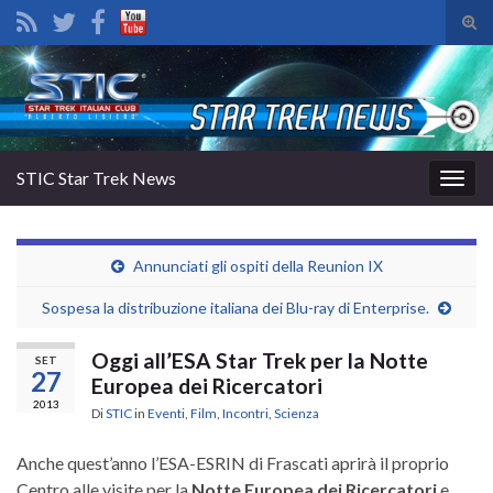
Atti
il
Search for:
mod
di
rice
STIC Star Trek News
Attiv
la
navig
Annunciati gli ospiti della Reunion IX
Sospesa la distribuzione italiana dei Blu-ray di Enterprise.
Oggi all’ESA Star Trek per la Notte
SET
27
Europea dei Ricercatori
2013
Di
STIC
in
Eventi
,
Film
,
Incontri
,
Scienza
Anche quest’anno l’ESA-ESRIN di Frascati aprirà il proprio
Centro alle visite per la
Notte Europea dei Ricercatori
e