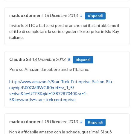
madduxdonner
il
16 Dicembre 2013
#
Rispondi
Invito lo STIC a battersi perché anche noi italiani abbiamo il
diritto di completare la serie e godersi Enterprise in Blu Ray
italiano.
Claudio S
il
18 Dicembre 2013
#
Rispondi
Però su Amazon darebbero anche l’italiano:
http://www.amazon.fr/Star-Trek-Enterprise-Saison-Blu-
ray/dp/B00GMRWGR0/ref=sr_1_5?
s=dvd&ie=UTF8&qid=1387287040&sr=1-
5&keywords=star+trek+enterprise
madduxdonner
il
18 Dicembre 2013
#
Rispondi
Non è affidabile amazon con le schede, quasi mai. Si può