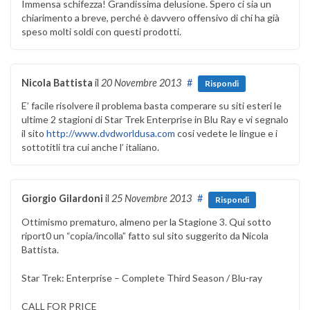
Immensa schifezza! Grandissima delusione. Spero ci sia un
chiarimento a breve, perché è davvero offensivo di chi ha già
speso molti soldi con questi prodotti.
Nicola Battista
il
20 Novembre 2013
#
Rispondi
E’ facile risolvere il problema basta comperare su siti esteri le
ultime 2 stagioni di Star Trek Enterprise in Blu Ray e vi segnalo
il sito
http://www.dvdworldusa.com
cosi vedete le lingue e i
sottotitli tra cui anche l’ italiano.
Giorgio Gilardoni
il
25 Novembre 2013
#
Rispondi
Ottimismo prematuro, almeno per la Stagione 3. Qui sotto
riport0 un “copia/incolla” fatto sul sito suggerito da Nicola
Battista.
Star Trek: Enterprise – Complete Third Season / Blu-ray
CALL FOR PRICE