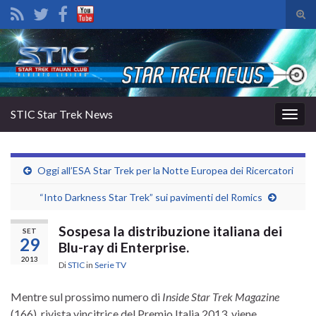
Atti
il
Search for:
mod
di
rice
STIC Star Trek News
Attiv
la
navig
Oggi all’ESA Star Trek per la Notte Europea dei Ricercatori
“Into Darkness Star Trek” sui pavimenti del Romics
Sospesa la distribuzione italiana dei
SET
29
Blu-ray di Enterprise.
2013
Di
STIC
in
Serie TV
Mentre sul prossimo numero di
Inside Star Trek Magazine
(166), rivista vincitrice del Premio Italia 2013, viene