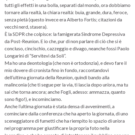
tutti gli effetti in una bolla, separati dal mondo, ora dobbiamo
tornare alla realtà, la chiara realtà: buia, grande, dura, feroce,
senza pietà (questo invece era Alberto Fortis; citazioni da
vecchi nerd, stasera).
È la SDPR che colpisce: la famigerata Sindrome Depressiva
da Post-Reunion. E io che, pur di non parlare di ciò che si è
concluso, cincischio, cazzeggio e divago, neanche fossi Paolo
Longarini di “Servitevi da Soli”.
Ma ho una deontologia (che non è ortodonzia), e devo fare il
mio dovere di cronista fino in fondo, raccontandovi
dell’ultima giornata della Reunion, quindi bando alla
malinconia (che ti segue per la via, ti lascia dopo un’ora, ma tu
sai che torna ancora; anche Fogli, adesso: ammazza, quanto
sono figo!), e incominciamo.
Anche l’ultima giornata è stata densa di avvenimenti, a
cominciare dalla conferenza che ha aperto la giornata, di uno
sceneggiatore di fumetti che ha riempito lo spazio di un’ora
nel programma per giustificare la propria foto nella