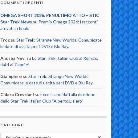
COMMENTI RECENTI
OMEGA SHORT 2026: PENULTIMO ATTO – STIC
Star Trek News
su
Premio Omega 2026: i racconti
arrivati in finale
Troc
su
Star Trek: Strange New Worlds. Comunicate
le date di uscita per i DVD e Blu Ray.
Andrea Nevi
su
Lo Star Trek Italian Club al Romics,
dal 4 al 7 aprile!
Giampiero
su
Star Trek: Strange New Worlds.
Comunicate le date di uscita per i DVD e Blu Ray.
Chiara Cresciani
su
Ecco i candidati alla direzione
dello Star Trek Italian Club “Alberto Lisiero”
CATEGORIE
Categorie