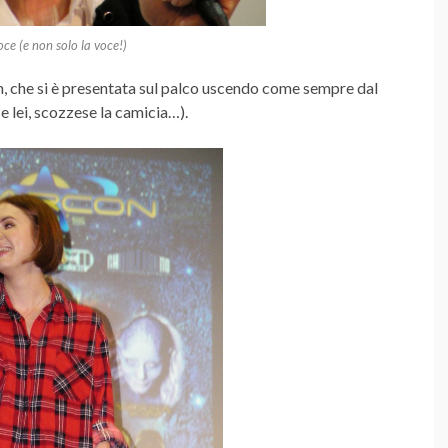
ce (e non solo la voce!)
, che si è presentata sul palco uscendo come sempre dal
 lei, scozzese la camicia…).