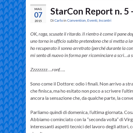
StarCon Report n. 5
MAG
07
Di
Carlo
in
Convention
,
Eventi
,
Incontri
2015
OK, raga, scusate il ritardo. Il rientro è come il pane d
uno torna in ufficio subito pretendono che si metta a 
ho recuperato il sonno arretrato (perché durante la con
mi sento di nuovo in forma per ricominciare a scri…a 
Zzzzzzzz….ronf…..
Sono come il Dottore: odio i finali. Non arrivo a str
che finisca, ma ho esitato non poco a scrivere l’ul
ancora la sensazione che, da qualche parte, la conv
Parliamo quindi di domenica, l’ultima giornata. Co
Abbiamo cominciato con la “seconda volta” di Virgin
interessanti aspetti tecnici del lavoro degli attori,