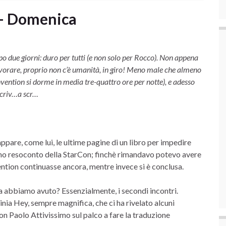
 – Domenica
opo due giorni: duro per tutti (e non solo per Rocco). Non appena
lavorare, proprio non c’è umanità, in giro! Meno male che almeno
vention si dorme in media tre-quattro ore per notte), e adesso
scriv…a scr…
appare, come lui, le ultime pagine di un libro per impedire
timo resoconto della StarCon; finchè rimandavo potevo avere
ention continuasse ancora, mentre invece si è conclusa.
sa abbiamo avuto? Essenzialmente, i secondi incontri.
ia Hey, sempre magnifica, che ci ha rivelato alcuni
 con Paolo Attivissimo sul palco a fare la traduzione