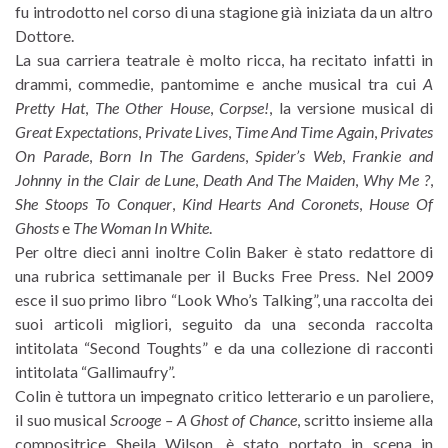
fu introdotto nel corso di una stagione già iniziata da un altro
Dottore.
La sua carriera teatrale è molto ricca, ha recitato infatti in
drammi, commedie, pantomime e anche musical tra cui
A
Pretty Hat
,
The Other House
,
Corpse!
, la versione musical di
Great Expectations
,
Private Lives
,
Time And Time Again
,
Privates
On Parade
,
Born In The Gardens
,
Spider’s Web
,
Frankie and
Johnny in the Clair de Lune
,
Death And The Maiden
,
Why Me ?
,
She Stoops To Conquer
,
Kind Hearts And Coronets
,
House Of
Ghosts
e
The Woman In White
.
Per oltre dieci anni inoltre Colin Baker è stato redattore di
una rubrica settimanale per il Bucks Free Press. Nel 2009
esce il suo primo libro “Look Who’s Talking”, una raccolta dei
suoi articoli migliori, seguito da una seconda raccolta
intitolata “Second Toughts” e da una collezione di racconti
intitolata “Gallimaufry”.
Colin è tuttora un impegnato critico letterario e un paroliere,
il suo musical
Scrooge – A Ghost of Chance
, scritto insieme alla
compositrice Sheila Wilson, è stato portato in scena in