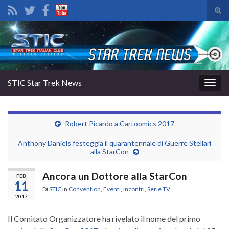
Atti
il
Search for:
mod
di
rice
STIC Star Trek News
Attiv
la
navig
Robert Picardo a Cartoomics 2017
Anthony Daniels festeggia il quarantennale di Guerre Stellari
alla StarCon
Ancora un Dottore alla StarCon
FEB
11
Di
STIC
in
Convention
,
Eventi
,
Incontri
,
Serie TV
2017
Il Comitato Organizzatore ha rivelato il nome del primo