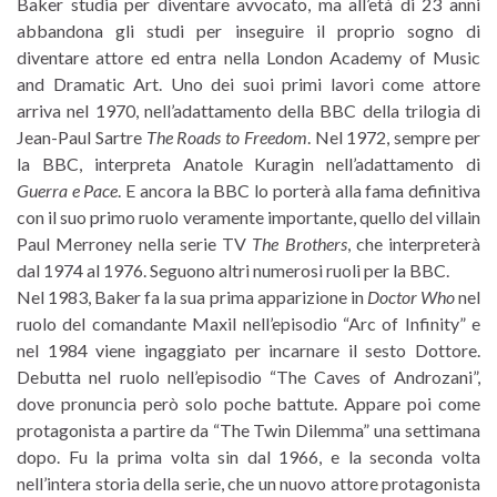
Baker studia per diventare avvocato, ma all’età di 23 anni
abbandona gli studi per inseguire il proprio sogno di
diventare attore ed entra nella London Academy of Music
and Dramatic Art. Uno dei suoi primi lavori come attore
arriva nel 1970, nell’adattamento della BBC della trilogia di
Jean-Paul Sartre
The Roads to Freedom
. Nel 1972, sempre per
la BBC, interpreta Anatole Kuragin nell’adattamento di
Guerra e Pace
. E ancora la BBC lo porterà alla fama definitiva
con il suo primo ruolo veramente importante, quello del villain
Paul Merroney nella serie TV
The Brothers
, che interpreterà
dal 1974 al 1976. Seguono altri numerosi ruoli per la BBC.
Nel 1983, Baker fa la sua prima apparizione in
Doctor Who
nel
ruolo del comandante Maxil nell’episodio “Arc of Infinity” e
nel 1984 viene ingaggiato per incarnare il sesto Dottore.
Debutta nel ruolo nell’episodio “The Caves of Androzani”,
dove pronuncia però solo poche battute. Appare poi come
protagonista a partire da “The Twin Dilemma” una settimana
dopo. Fu la prima volta sin dal 1966, e la seconda volta
nell’intera storia della serie, che un nuovo attore protagonista