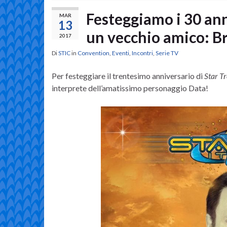
Festeggiamo i 30 an
MAR
13
un vecchio amico: Br
2017
Di
STIC
in
Convention
,
Eventi
,
Incontri
,
Serie TV
Per festeggiare il trentesimo anniversario di
Star T
interprete dell’amatissimo personaggio Data!