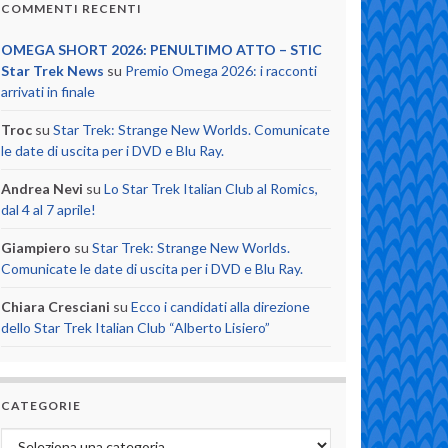
COMMENTI RECENTI
OMEGA SHORT 2026: PENULTIMO ATTO – STIC
Star Trek News
su
Premio Omega 2026: i racconti
arrivati in finale
Troc
su
Star Trek: Strange New Worlds. Comunicate
le date di uscita per i DVD e Blu Ray.
Andrea Nevi
su
Lo Star Trek Italian Club al Romics,
dal 4 al 7 aprile!
Giampiero
su
Star Trek: Strange New Worlds.
Comunicate le date di uscita per i DVD e Blu Ray.
Chiara Cresciani
su
Ecco i candidati alla direzione
dello Star Trek Italian Club “Alberto Lisiero”
CATEGORIE
Categorie