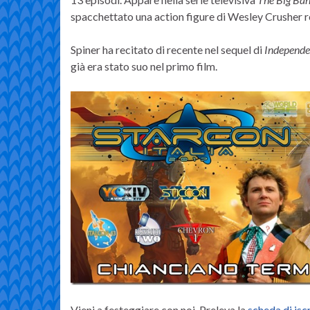
spacchettato una action figure di Wesley Crusher r
Spiner ha recitato di recente nel sequel di
Independ
già era stato suo nel primo film.
Vieni a festeggiare con noi. Preleva la
scheda di isc