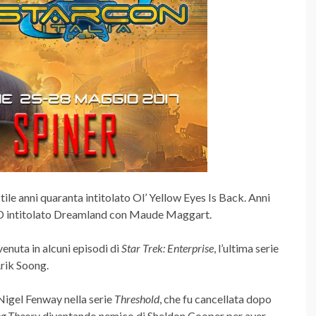
ile anni quaranta intitolato Ol’ Yellow Eyes Is Back. Anni
CD intitolato Dreamland con Maude Maggart.
venuta in alcuni episodi di
Star Trek: Enterprise
, l’ultima serie
Arik Soong.
 Nigel Fenway nella serie
Threshold
, che fu cancellata dopo
ng Theory
diventando nemico di Sheldon Cooper per aver