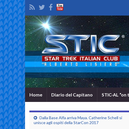
Home
Diario del Capitano
STIC-AL “on 
Dalla Base Alfa arriva Maya. Catherine Schell si
unisce agli ospiti della StarCon 2017