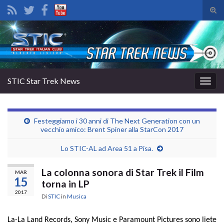
Atti
il
Search for:
mod
di
rice
STIC Star Trek News
Attiv
la
navig
Festeggiamo i 30 anni di The Next Generation con un
vecchio amico: Brent Spiner alla StarCon 2017
Lo STIC-AL ad Area 51 a Pisa.
La colonna sonora di Star Trek il Film
MAR
15
torna in LP
2017
Di
STIC
in
Musica
La-La Land Records, Sony Music e Paramount Pictures sono liete