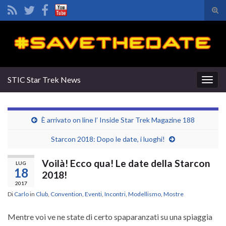
Atti
il
Search for:
mod
di
rice
STIC Star Trek News
Attiv
la
navig
È arrivato on line l’ Inside Star Trek Magazine 188
Starcon 2018: Dopo le date, i luoghi!
Voilà! Ecco qua! Le date della Starcon
LUG
18
2018!
2017
Di
Carlo
in
Club
,
Convention
,
Eventi
,
Incontri
,
Modellismo
,
Mostre
Mentre voi ve ne state di certo spaparanzati su una spiaggia