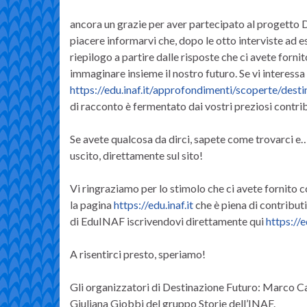
ancora un grazie per aver partecipato al progetto 
piacere informarvi che, dopo le otto interviste ad 
riepilogo a partire dalle risposte che ci avete for
immaginare insieme il nostro futuro. Se vi interessa
https://edu.inaf.it/approfondimenti/scoperte/dest
di racconto è fermentato dai vostri preziosi contrib
Se avete qualcosa da dirci, sapete come trovarci 
uscito, direttamente sul sito!
Vi ringraziamo per lo stimolo che ci avete fornito c
la pagina
https://edu.inaf.it
che è piena di contributi
di EduINAF iscrivendovi direttamente qui
https://e
A risentirci presto, speriamo!
Gli organizzatori di Destinazione Futuro: Marco C
Giuliana Giobbi del gruppo Storie dell’INAF.