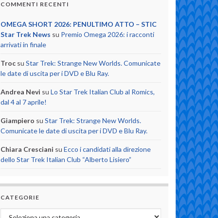
COMMENTI RECENTI
OMEGA SHORT 2026: PENULTIMO ATTO – STIC
Star Trek News
su
Premio Omega 2026: i racconti
arrivati in finale
Troc
su
Star Trek: Strange New Worlds. Comunicate
le date di uscita per i DVD e Blu Ray.
Andrea Nevi
su
Lo Star Trek Italian Club al Romics,
dal 4 al 7 aprile!
Giampiero
su
Star Trek: Strange New Worlds.
Comunicate le date di uscita per i DVD e Blu Ray.
Chiara Cresciani
su
Ecco i candidati alla direzione
dello Star Trek Italian Club “Alberto Lisiero”
CATEGORIE
Categorie