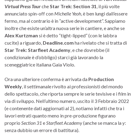
Virtual Press Tour
che
Star Trek: Section 31
, il più volte
annunciato spin-off con
Michelle Yeoh
, è ben lungi dall’essere
fermo, ma al contrario è in “active development”. Sappiamo
inoltre che esiste un’altra nuova serie in cantiere, e anche se
Alex Kurtzman
si è detto “tight-lipped” (con le labbra
cucite) a riguardo,
Deadline.com
ha rivelato che si tratta di
Star Trek: Starfleet Academy
, e che dovrebbe (il
condizionale è d’obbligo) starci già lavorando la
sceneggiatrice italiana Gaia Violo.
Ora una ulteriore conferma è arrivata da
Production
Weekly
, il settimanale rivolto ai professionisti del mondo
dello spettacolo, che riporta sempre le serie tevisive e i film in
via di sviluppo. Nell’ultimo numero, uscito il 3 Febbraio 2022
(e contenente dati aggiornati al 2), notiamo infatti che tra i
lavori entrati quanto meno in pre-produzione figurano
proprio
Section 31
e
Starfleet Academy
(anche se manca la
y
:
senza dubbio un errore di battitura).