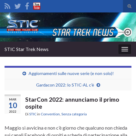
Atti
il
Search for:
mod
di
rice
STIC Star Trek News
Attiv
la
navig
Aggiornamenti sulle nuove serie (e non solo)!
Gardacon 2022: lo STIC-AL c’è
StarCon 2022: annunciamo il primo
MAR
10
ospite
2022
Di
STIC
in
Convention
,
Senza categoria
Maggio si avvicina e non c’è giorno che qualcuno non chieda
sui canali Facebook di ospiti e scheda di partecipazione alla