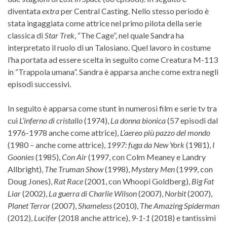
diventata
extra
per Central Casting. Nello stesso periodo è
stata ingaggiata come attrice nel primo pilota della serie
classica di
Star Trek
, “The Cage”, nel quale Sandra ha
interpretato il ruolo di un Talosiano. Quel lavoro in costume
l’ha portata ad essere scelta in seguito come Creatura M-113
in “Trappola umana”. Sandra è apparsa anche come extra negli
episodi successivi.
In seguito è apparsa come stunt in numerosi film e serie tv tra
cui
L’inferno di cristallo
(1974),
La donna bionica
(57 episodi dal
1976-1978 anche come attrice),
L’aereo più pazzo del mondo
(1980 – anche come attrice),
1997: fuga da New York
(1981),
I
Goonies
(1985),
Con Air
(1997, con Colm Meaney e Landry
Allbright),
The Truman Show
(1998),
Mystery Men
(1999, con
Doug Jones),
Rat Race
(2001, con Whoopi Goldberg),
Big Fat
Liar
(2002),
La guerra di Charlie Wilson
(2007),
Norbit
(2007),
Planet Terror
(2007),
Shameless
(2010),
The Amazing Spiderman
(2012),
Lucifer
(2018 anche attrice),
9-1-1
(2018) e tantissimi