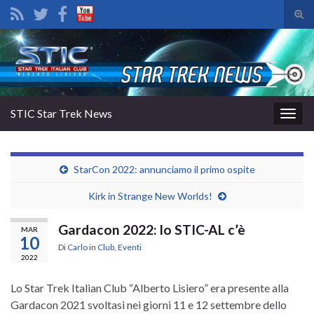
Atti
il
Search for:
mod
di
rice
STIC Star Trek News
Attiv
la
navig
StarCon 2022: annunciamo il primo ospite
Kirk in Strange New Worlds!
Gardacon 2022: lo STIC-AL c’è
MAR
10
Di
Carlo
in
Club
,
Eventi
2022
Lo Star Trek Italian Club “Alberto Lisiero” era presente alla
Gardacon 2021 svoltasi nei giorni 11 e 12 settembre dello