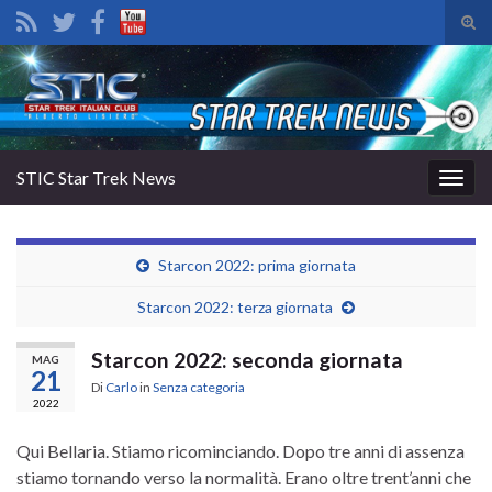
Atti
il
Search for:
mod
di
rice
STIC Star Trek News
Attiv
la
navig
Starcon 2022: prima giornata
Starcon 2022: terza giornata
Starcon 2022: seconda giornata
MAG
21
Di
Carlo
in
Senza categoria
2022
Qui Bellaria. Stiamo ricominciando. Dopo tre anni di assenza
stiamo tornando verso la normalità. Erano oltre trent’anni che