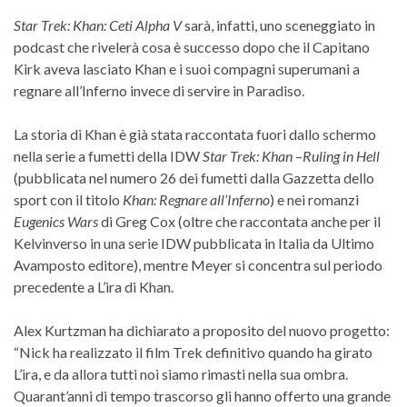
Star Trek: Khan: Ceti Alpha V
sarà, infatti, uno sceneggiato in
podcast che rivelerà cosa è successo dopo che il Capitano
Kirk aveva lasciato Khan e i suoi compagni superumani a
regnare all’Inferno invece di servire in Paradiso.
La storia di Khan è già stata raccontata fuori dallo schermo
nella serie a fumetti della IDW
Star Trek: Khan
–
Ruling in Hell
(pubblicata nel numero 26 dei fumetti dalla Gazzetta dello
sport con il titolo
Khan: Regnare all’Inferno
) e nei romanzi
Eugenics Wars
di Greg Cox (oltre che raccontata anche per il
Kelvinverso in una serie IDW pubblicata in Italia da Ultimo
Avamposto editore), mentre Meyer si concentra sul periodo
precedente a L’ira di Khan.
Alex Kurtzman ha dichiarato a proposito del nuovo progetto:
“Nick ha realizzato il film Trek definitivo quando ha girato
L’ira, e da allora tutti noi siamo rimasti nella sua ombra.
Quarant’anni di tempo trascorso gli hanno offerto una grande