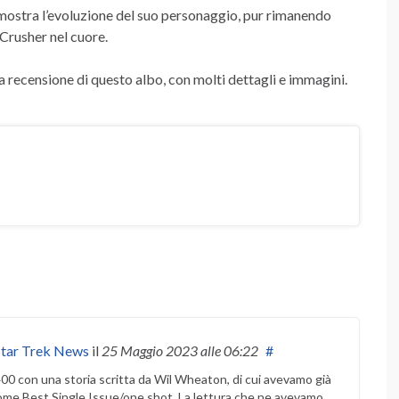
mostra l’evoluzione del suo personaggio, pur rimanendo
Crusher nel cuore.
 recensione di questo albo, con molti dettagli e immagini.
Star Trek News
il
25 Maggio 2023
alle 06:22
#
#400 con una storia scritta da Wil Wheaton, di cui avevamo già
ome Best Single Issue/one shot. La lettura che ne avevamo