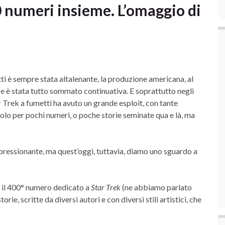
 numeri insieme. L’omaggio di
tti è sempre stata altalenante, la produzione americana, al
e è stata tutto sommato continuativa. E soprattutto negli
tar Trek a fumetti ha avuto un grande esploit, con tante
 solo per pochi numeri, o poche storie seminate qua e là, ma
impressionante, ma quest’oggi, tuttavia, diamo uno sguardo a
o il 400° numero dedicato a
Star Trek
(ne abbiamo parlato
orie, scritte da diversi autori e con diversi stili artistici, che