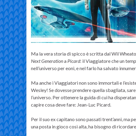
Ma la vera storia di spicco è scritta dal Wil Wheaton
Next Generation
a
Picard
: il Viaggiatore che un te
nell’universo per eoni, e nel farlo ha salvato innumere
Ma anche i Viaggiatori non sono immortali e l’esist
Wesley! Se dovesse prendere quella sbagliata, sareb
l’universo. Per ottenere la guida di cui ha disperata
capire cosa deve fare: Jean-Luc Picard.
Per il suo ex capitano sono passati trent’anni, ma p
una posta in gioco così alta, ha bisogno di ricordar