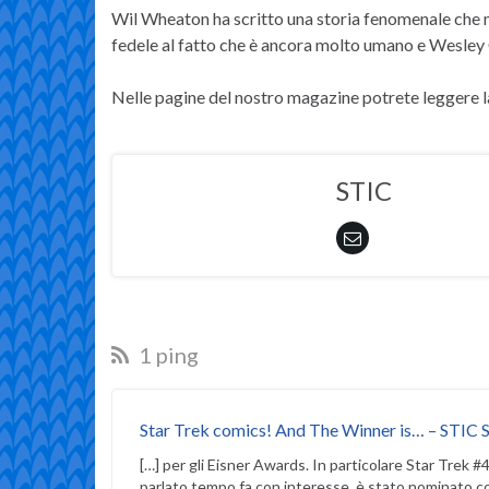
Wil Wheaton ha scritto una storia fenomenale che 
fedele al fatto che è ancora molto umano e Wesley 
Nelle pagine del nostro magazine potrete leggere la
STIC
1 ping
Star Trek comics! And The Winner is… – STIC 
[…] per gli Eisner Awards. In particolare Star Trek 
parlato tempo fa con interesse, è stato nominato c