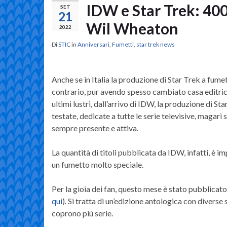
IDW e Star Trek: 400
SET
21
Wil Wheaton
2022
Di
STIC
in
Anniversari
,
Fumetti
,
star trek news
Anche se in Italia la produzione di Star Trek a fume
contrario, pur avendo spesso cambiato casa editric
ultimi lustri, dall’arrivo di IDW, la produzione di S
testate, dedicate a tutte le serie televisive, magari
sempre presente e attiva.
La quantità di titoli pubblicata da IDW, infatti, è 
un fumetto molto speciale.
Per la gioia dei fan, questo mese è stato pubblicat
qui
). Si tratta di un’edizione antologica con diverse st
coprono più serie.