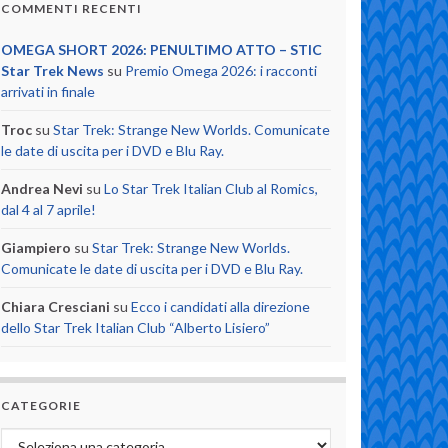
COMMENTI RECENTI
OMEGA SHORT 2026: PENULTIMO ATTO – STIC
Star Trek News
su
Premio Omega 2026: i racconti
arrivati in finale
Troc
su
Star Trek: Strange New Worlds. Comunicate
le date di uscita per i DVD e Blu Ray.
Andrea Nevi
su
Lo Star Trek Italian Club al Romics,
dal 4 al 7 aprile!
Giampiero
su
Star Trek: Strange New Worlds.
Comunicate le date di uscita per i DVD e Blu Ray.
Chiara Cresciani
su
Ecco i candidati alla direzione
dello Star Trek Italian Club “Alberto Lisiero”
CATEGORIE
Categorie