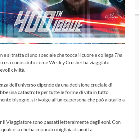
 e si tratta di uno speciale che tocca il cuore e collega
The
mpo era conosciuto come Wesley Crusher ha viaggiato
voli civiltà.
enza dell’universo dipende da una decisione cruciale di
be una catastrofe per tutte le forme di vita in tutto
mente bisogno, si rivolge all’unica persona che può aiutarlo a
er il Viaggiatore sono passati letteralmente degli eoni. Con
e qualcosa che ha imparato migliaia di anni fa.