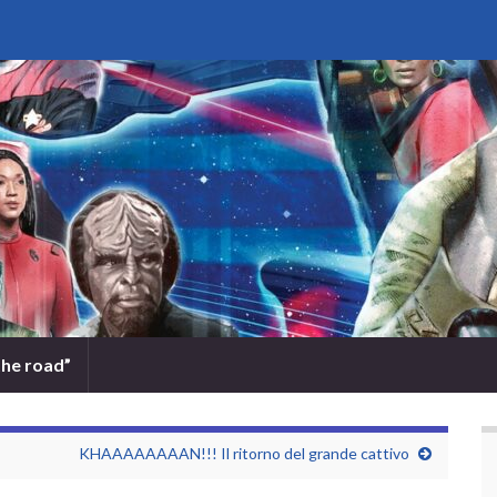
the road”
KHAAAAAAAAN!!! Il ritorno del grande cattivo