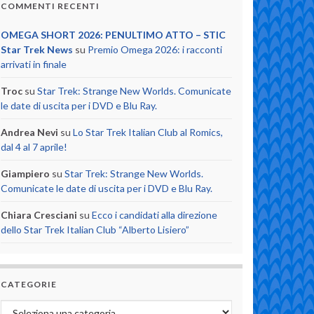
COMMENTI RECENTI
OMEGA SHORT 2026: PENULTIMO ATTO – STIC
Star Trek News
su
Premio Omega 2026: i racconti
arrivati in finale
Troc
su
Star Trek: Strange New Worlds. Comunicate
le date di uscita per i DVD e Blu Ray.
Andrea Nevi
su
Lo Star Trek Italian Club al Romics,
dal 4 al 7 aprile!
Giampiero
su
Star Trek: Strange New Worlds.
Comunicate le date di uscita per i DVD e Blu Ray.
Chiara Cresciani
su
Ecco i candidati alla direzione
dello Star Trek Italian Club “Alberto Lisiero”
CATEGORIE
Categorie