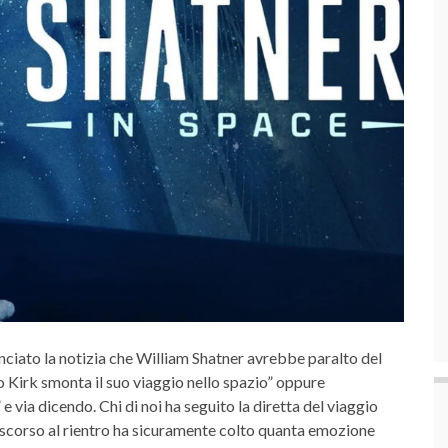
lanciato la notizia che William Shatner avrebbe paralto del
no Kirk smonta il suo viaggio nello spazio” oppure
 via dicendo. Chi di noi ha seguito la diretta del viaggio
 discorso al rientro ha sicuramente colto quanta emozione