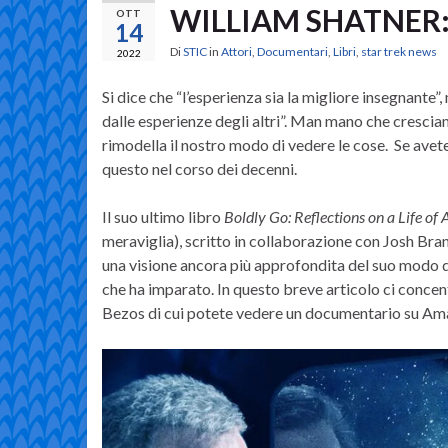
WILLIAM SHATNER: Bo
OTT
14
Di
STIC
in
Attori
,
Documentari
,
Libri
,
star trek news
2022
Si dice che “l’esperienza sia la migliore insegnante”,
dalle esperienze degli altri”. Man mano che cresci
rimodella il nostro modo di vedere le cose. Se avet
questo nel corso dei decenni.
Il suo ultimo libro
Boldly Go: Reflections on a Life o
meraviglia), scritto in collaborazione con Josh Bra
una visione ancora più approfondita del suo modo di
che ha imparato. In questo breve articolo ci concent
Bezos di cui potete vedere un documentario su Am