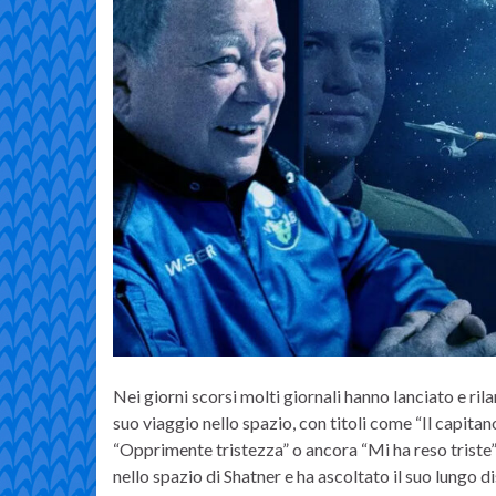
Nei giorni scorsi molti giornali hanno lanciato e ri
suo viaggio nello spazio, con titoli come “Il capita
“Opprimente tristezza” o ancora “Mi ha reso triste” e
nello spazio di Shatner e ha ascoltato il suo lungo