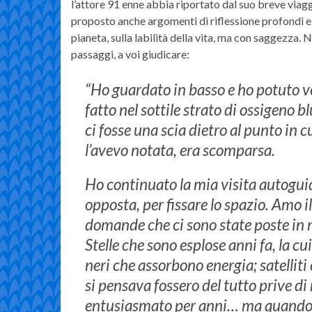
l’attore 91 enne abbia riportato dal suo breve via
proposto anche argomenti di riflessione profondi e 
pianeta, sulla labilità della vita, ma con saggezza.
passaggi, a voi giudicare:
“Ho guardato in basso e ho potuto v
fatto nel sottile strato di ossigeno 
ci fosse una scia dietro al punto in
l’avevo notata, era scomparsa.
Ho continuato la mia visita autoguida
opposta, per fissare lo spazio. Amo i
domande che ci sono state poste in mi
Stelle che sono esplose anni fa, la cu
neri che assorbono energia; satelliti
si pensava fossero del tutto prive d
entusiasmato per anni… ma quando h