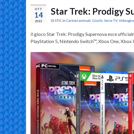
Star Trek: Prodigy 
OTT
14
Di
STIC
in
Cartoni animati
,
Giochi
,
Serie TV
,
Videogio
2022
Il gioco Star Trek: Prodigy Supernova esce ufficia
PlayStation 5, Nintendo Switch™, Xbox One, Xbox 