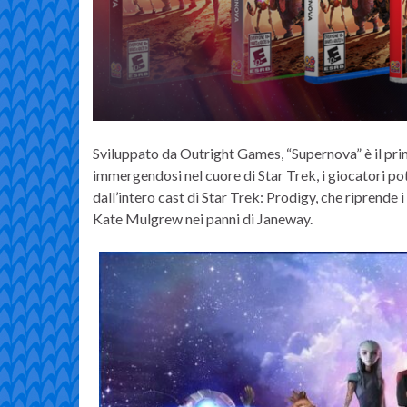
Sviluppato da Outright Games, “Supernova” è il pr
immergendosi nel cuore di Star Trek, i giocatori po
dall’intero cast di Star Trek: Prodigy, che riprende 
Kate Mulgrew nei panni di Janeway.