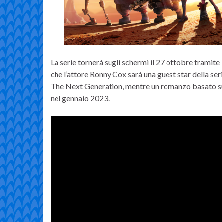
La serie tornerà sugli schermi il 27 ottobre trami
che l’attore Ronny Cox sarà una guest star della ser
The Next Generation, mentre un romanzo basato sull
nel gennaio 2023.