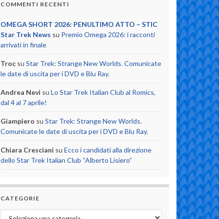
COMMENTI RECENTI
OMEGA SHORT 2026: PENULTIMO ATTO – STIC
Star Trek News
su
Premio Omega 2026: i racconti
arrivati in finale
Troc
su
Star Trek: Strange New Worlds. Comunicate
le date di uscita per i DVD e Blu Ray.
Andrea Nevi
su
Lo Star Trek Italian Club al Romics,
dal 4 al 7 aprile!
Giampiero
su
Star Trek: Strange New Worlds.
Comunicate le date di uscita per i DVD e Blu Ray.
Chiara Cresciani
su
Ecco i candidati alla direzione
dello Star Trek Italian Club “Alberto Lisiero”
CATEGORIE
Categorie