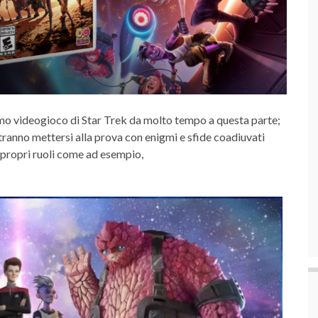
imo videogioco di Star Trek da molto tempo a questa parte;
tranno mettersi alla prova con enigmi e sfide coadiuvati
i propri ruoli come ad esempio,