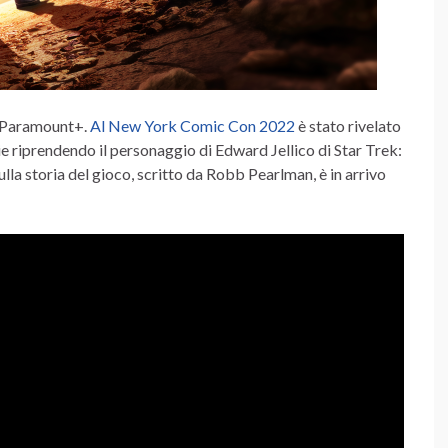
te Paramount+.
Al New York Comic Con 2022
è stato rivelato
ie riprendendo il personaggio di Edward Jellico di Star Trek:
a storia del gioco, scritto da Robb Pearlman, è in arrivo