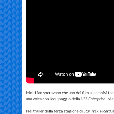
Molti fan speravano che uno dei film successivi fos
una volta con l’equipaggio della
USS Enterprise
. Ma
Nel trailer della terza stagione di
Star Trek: Picard
,