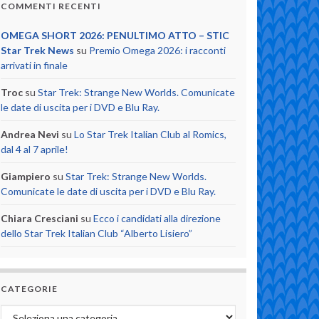
COMMENTI RECENTI
OMEGA SHORT 2026: PENULTIMO ATTO – STIC
Star Trek News
su
Premio Omega 2026: i racconti
arrivati in finale
Troc
su
Star Trek: Strange New Worlds. Comunicate
le date di uscita per i DVD e Blu Ray.
Andrea Nevi
su
Lo Star Trek Italian Club al Romics,
dal 4 al 7 aprile!
Giampiero
su
Star Trek: Strange New Worlds.
Comunicate le date di uscita per i DVD e Blu Ray.
Chiara Cresciani
su
Ecco i candidati alla direzione
dello Star Trek Italian Club “Alberto Lisiero”
CATEGORIE
Categorie